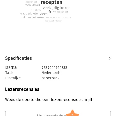
recepten
zeebanket
vegetarisch
veelzijdig koken
snacks
friet
zeebanket
knapperig eten
vlees
minder vet koken
gezonde alternatieven
kooktechnieken
Specificaties
ISBN13:
9789044764338
Taal:
Nederlands
Bindwijze:
paperback
Aantal pagina's:
112
Uitgever:
Deltas
Lezersrecensies
Druk:
1
Verschijningsdatum:
22-6-2023
Wees de eerste die een lezersrecensie schrijft!
Hoofdrubriek:
Koken en eten
Uw waardering