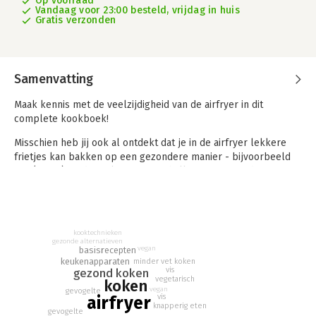
Op voorraad
Vandaag voor 23:00 besteld, vrijdag in huis
Gratis verzonden
Samenvatting
Maak kennis met de veelzijdigheid van de airfryer in dit
complete kookboek!
Misschien heb jij ook al ontdekt dat je in de airfryer lekkere
frietjes kan bakken op een gezondere manier - bijvoorbeeld
van (zoete) aardappel, courgette, halloumi of avocado. Maar
wist je dat je in de airfryer nog veel meer gerechten kan
maken?
Malse steaks, gemarineerde kipspiesjes, zeebaars met
kooktechnieken
asperges, krokante broccoli, appelcrumble… De opties zijn
gezonde alternatieven
vegan
basisrecepten
eindeloos! De handige mini-oven is in een mum van tijd
keukenapparaten
minder vet koken
voorverwarmd, maakt je eten heerlijk knapperig en is zo weer
vis
gezond koken
schoongemaakt. Wedden dat je niet meer zonder kan?
vegetarisch
koken
vegan
gevogelte
vis
airfryer
knapperig eten
gevogelte