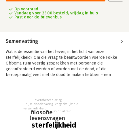
Op voorraad
Vandaag voor 23:00 besteld, vrijdag in huis
Past door de brievenbus
Samenvatting
Wat is de essentie van het leven, in het licht van onze
sterfelijkheid? Om die vraag te beantwoorden voerde Fokke
Obbema ruim veertig gesprekken met personen die
geconfronteerd werden of worden met de dood, of die
beroepsmatig veel met de dood te maken hebben – een
patholoog-anatoom en tevens filosoof, een terminaal zieke
twintiger, een bijna honderdjarige milieuactiviste, een advocaat
met een bijna-doodervaring, een hospicemedewerker, een
psychologe die de wacht is aangezegd, kortom: stervelingen.
levensbeschouwing
De gesprekken gaan over wat het betekent om mens te zijn:
bijna-doodervaring
vergankelijkheid
vergankelijkheid
over lijden en leven, over vechten en veerkracht, over angst
filosofie
spiritualiteit
en aanvaarding, over opgedane inzichten en levenswijsheden.
levensvragen
Na zijn bestsellers 'De zin van het leven' en 'Een zinvol leven'
sterfelijkheid
is Fokke Obbema nu terug met een rijk boek vol