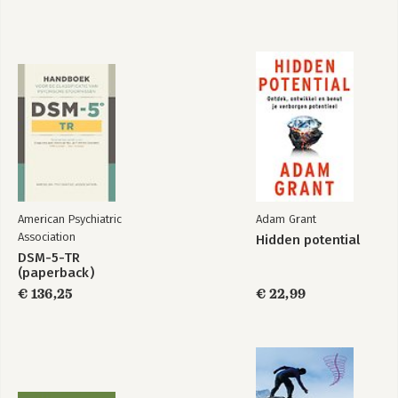
Idealen
China en Europa
Bekijk alle boeken
American Psychiatric
Adam Grant
Association
Hidden potential
DSM-5-TR
(paperback)
€ 136,25
€ 22,99