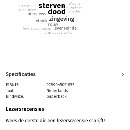
levenswijsheid dat het leven beschouwt door over de dood te
sterven
reflectie
acceptatie
acceptatie
spreken.
dood
spiritualiteit
reflectie
interviews
zingeving
ethiek
rouw
levenseinde
levensbeschouwing
bijna-doodervaring
Specificaties
ISBN13:
9789045051857
Taal:
Nederlands
Bindwijze:
paperback
Aantal pagina's:
352
Uitgever:
Atlas-Contact
Lezersrecensies
Druk:
2
Verschijningsdatum:
12-3-2025
Wees de eerste die een lezersrecensie schrijft!