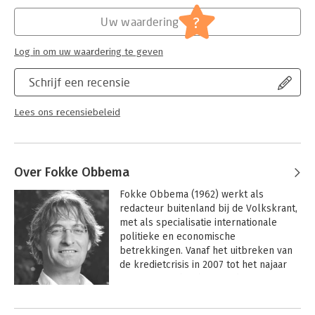
Hoofdrubriek:
Psychologie
?
Uw waardering
Log in om uw waardering te geven
Schrijf een recensie
Lees ons recensiebeleid
Over Fokke Obbema
Fokke Obbema (1962) werkt als 
redacteur buitenland bij de Volkskrant, 
met als specialisatie internationale 
politieke en economische 
betrekkingen. Vanaf het uitbreken van 
de kredietcrisis in 2007 tot het najaar 
van 2011 was hij chef van de 
economieredactie en economisch 
Andere boeken door Fokke Obbema
commentator van de krant. In die 