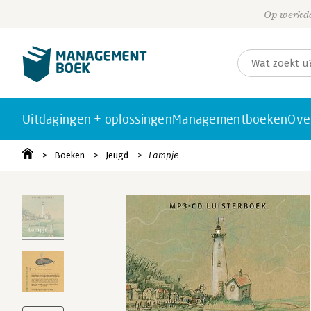
Op werkda
Uitdagingen + oplossingen
Managementboeken
Ove
Boeken
Jeugd
Lampje