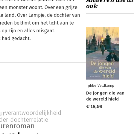
Anderen die di
ook
een monster woont. Over een grijze
te land. Over Lampje, de dochter van
reden beklimt om het licht aan te
op zijn en alles misgaat.
t had gedacht.
Tjibbe Veldkamp
De jongen die van
de wereld hield
€ 18,99
verantwoordelijkheid
ur
der-dochterrelatie
urenroman