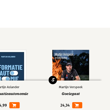
5
rtijn Aslander
Martijn Verspeek
matieautonomie
Goeiegast
4,99
24,34