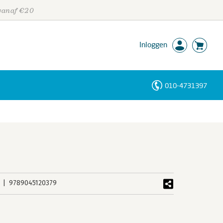
 vanaf €20
Inloggen
010-4731397
Personen
Trefwoorden
9789045120379