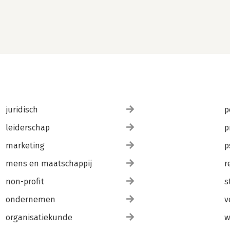
juridisch
p
leiderschap
p
marketing
p
mens en maatschappij
r
non-profit
s
ondernemen
v
organisatiekunde
w