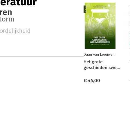
teratuur
ren
torm
ordelijkheid
Daan van Leeuwen
Het grote
geschiedeniswerkvormenboek
€ 44,00