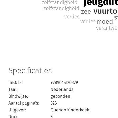
jeugdli
zelfstandigheid
zelfstandigheid
vuurto
zee
s
verlies
moed
verlies
verantwo
Specificaties
ISBN13:
9789045120379
Taal:
Nederlands
Bindwijze:
gebonden
Aantal pagina's:
328
Uitgever:
Querido Kinderboek
Druk:
5