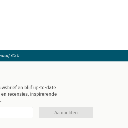
 vanaf €20
uwsbrief en blijf up-to-date
 en recensies, inspirerende
s.
Aanmelden