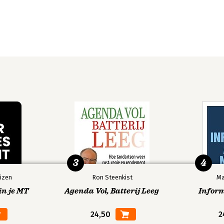
3
4
izen
Ron Steenkist
Ma
in je MT
Agenda Vol, Batterij Leeg
Infor
24,50
2