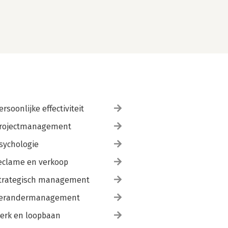
ersoonlijke effectiviteit
rojectmanagement
sychologie
eclame en verkoop
trategisch management
erandermanagement
erk en loopbaan