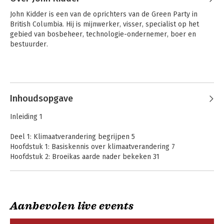
John Kidder is een van de oprichters van de Green Party in 
British Columbia. Hij is mijnwerker, visser, specialist op het 
gebied van bosbeheer, technologie-ondernemer, boer en 
bestuurder.
Inhoudsopgave
Inleiding 1
Deel 1: Klimaatverandering begrijpen 5
Hoofdstuk 1: Basiskennis over klimaatverandering 7
Hoofdstuk 2: Broeikas aarde nader bekeken 31
Hoofdstuk 3: De gevaren van kooldioxide 51
Deel 2: De oorzaken vaststellen 67
Hoofdstuk 4: De duistere tijden van fossiele brandstoffen 69
Aanbevolen live events
Hoofdstuk 5: De grootste vervuilers 85
Hoofdstuk 6: Je eigen bijdrage aan de uitstoot 99