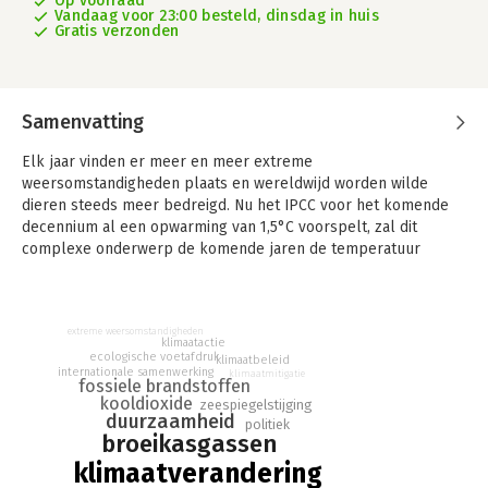
Op voorraad
Vandaag voor 23:00 besteld, dinsdag in huis
Gratis verzonden
Samenvatting
Elk jaar vinden er meer en meer extreme
weersomstandigheden plaats en wereldwijd worden wilde
dieren steeds meer bedreigd. Nu het IPCC voor het komende
decennium al een opwarming van 1,5°C voorspelt, zal dit
complexe onderwerp de komende jaren de temperatuur
alleen maar verder doen stijgen - aan beide zijden van het
debat.
'Klimaatverandering voor Dummies' is het ideale hulpmiddel
extreme weersomstandigheden
klimaatactie
om door deze steeds woeliger wordende wateren te navigeren
ecologische voetafdruk
klimaatbeleid
- en om een geïnformeerd verschil te maken waar je kunt. In
internationale samenwerking
klimaatmitigatie
fossiele brandstoffen
Klimaatverandering voor Dummies leer je alles over de
kooldioxide
zeespiegelstijging
oorzaken, de manier waarop het ons leven beïnvloedt, en wat
duurzaamheid
politiek
we allemaal kunnen doen om een verschil te maken.
broeikasgassen
klimaatverandering