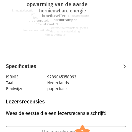
opwarming van de aarde
hernieuwbare energie
klimaatadaptatie
ipcc
broeikaseffect
klimaatadaptatie
ipcc
natuurrampen
biodiversiteit
milieu
co2-uitstoot
extreme weersomstandigheden
duurzame ontwikkeling
duurzame ontwikkeling
klimaatmitigatie
Specificaties
ISBN13:
9789045358093
Taal:
Nederlands
Bindwijze:
paperback
Aantal pagina's:
352
Uitgever:
BBNC Uitgevers
Lezersrecensies
Druk:
1
Verschijningsdatum:
10-11-2022
Wees de eerste die een lezersrecensie schrijft!
Hoofdrubriek:
Mens en maatschappij
Serie:
Dummies (Nederlandstalig)
Uw waardering