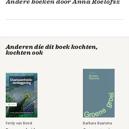
Andere boeken door Anna Roelofsz
Anderen die dit boek kochten,
kochten ook
Een huis kopen
De kleine
voor Dummies
ezelsbruggetjes
voor Dummies
Bekijk alle boeken
Ferdy van Beest
Barbara Baarsma