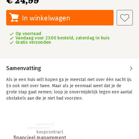
€ 24,99
In winkelwagen
Op voorraad
Vandaag voor 23:00 besteld, zaterdag in huis
Gratis verzonden
Samenvatting
Als je een huis wilt kopen ga je meestal niet over één nacht ijs.
En ook niet over twee. Maar als je eenmaal weet dat je de
grote stap gaat nemen, loop je onvermijdelijk tegen een aantal
obstakels aan die je niet had voorzien.
Deze geheel bijgewerkte 3e editie van 'Een huis kopen voor
Dummies' helpt je om zo goed mogelijk voorbereid te zijn op
alles wat er bij het kopen van een huis komt kijken. Lees hoe
hypotheekrente
je de beste makelaar vindt, welke hypotheek voor jou het
hypotheekadviseur
koopcontract
meest geschikt is, waarop je moet letten als je huizen gaat
financieel management