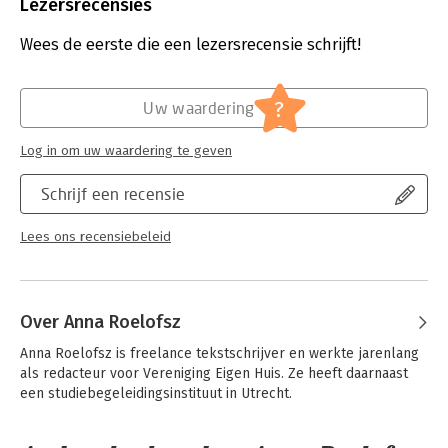
Uitgever:
BBNC Uitgevers
Lezersrecensies
Druk:
3
Verschijningsdatum:
9-1-2025
Wees de eerste die een lezersrecensie schrijft!
Hoofdrubriek:
Economie
,
Personal finance
Jongbloed:
Onroerend goed recht [vastgoed]
?
Uw waardering
Serie:
Dummies (Nederlandstalig)
Log in om uw waardering te geven
Schrijf een recensie
Lees ons recensiebeleid
Over Anna Roelofsz
Anna Roelofsz is freelance tekstschrijver en werkte jarenlang 
als redacteur voor Vereniging Eigen Huis. Ze heeft daarnaast 
een studiebegeleidingsinstituut in Utrecht.