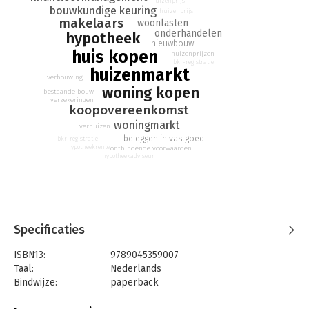
bezichtigen en nog veel meer!
huizenprijs
bouwkundige keuring
huizenprijs
makelaars
woonlasten
onderhandelen
hypotheek
nieuwbouw
huis kopen
huizenprijzen
bkr-registratie
huizenmarkt
verbouwing
woning kopen
bestaande bouw
verzekeringen
koopovereenkomst
woningmarkt
verhuizen
beleggen in vastgoed
bkr-registratie
hypotheekrente
ontbindende voorwaarden
hypotheekadviseur
Specificaties
ISBN13:
9789045359007
Taal:
Nederlands
Bindwijze:
paperback
Aantal pagina's:
288