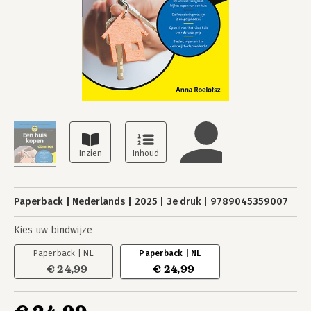
Paperback
Nederlands
2025
3e druk
9789045359007
Kies uw bindwijze
Paperback | NL
Paperback | NL
€ 24,99
€ 24,99