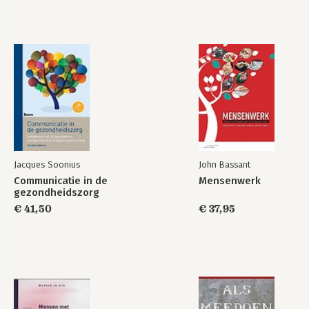
Verantwoording en woorden van dank
Literatuur
Stichting Eropaf!
Canon Sociaal Werk
Jacques Soonius
John Bassant
Communicatie in de
Mensenwerk
gezondheidszorg
€ 41,50
€ 37,95