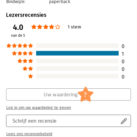
Bindwijze:
paperback
Aantal pagina's:
187
Uitgever:
Augustus
Lezersrecensies
Druk:
1
4.0
Verschijningsdatum:
3-12-2016
1 stem
van de 5
Hoofdrubriek:
Non-profit
0
1
0
0
0
?
Uw waardering
Log in om uw waardering te geven
Schrijf een recensie
Lees ons recensiebeleid