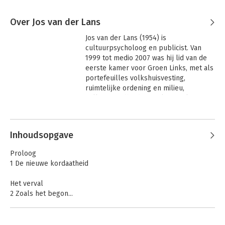
Over Jos van der Lans
Jos van der Lans (1954) is 
cultuurpsycholoog en publicist. Van 
1999 tot medio 2007 was hij lid van de 
eerste kamer voor Groen Links, met als 
portefeuilles volkshuisvesting, 
ruimtelijke ordening en milieu, 
volksgezondheid en welzijn, cultuur en 
media.
Inhoudsopgave
Proloog
1 De nieuwe kordaatheid
Het verval
2 Zoals het begon...
3 De spijkerbroekenrevolutie
4 Geitenwollen sokken
5 De markt van welzijn en geluk