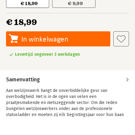
€ 18,99
€ 9,99
€ 18,99
In winkelwagen
Levertijd ongeveer 3 werkdagen
Samenvatting
Aan welzijnswerk hangt de onverbiddelijke geur van
overbodigheid. Het is in de ogen van velen een
praatjesmakende en nietszeggende sector. Om die reden
bungelen welzijnswerkers onder aan de professionele
statusladder en moeten zij elk begrotingsjaar voor hun baan
vrezen. Op zoek naar een verklaring voert Jos van der Lans de
lezer langs de spijkerbroekenrevolutie van de jaren zeventig
naar de actuele wereld van grote instellingen, die zich steeds