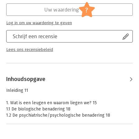
Hoofdrubriek:
Juridisch
,
Mens en maatschappij
Jongbloed:
Strafrecht diversen
?
Uw waardering
Serie:
Politie praktijk boeken
Log in om uw waardering te geven
Schrijf een recensie
Lees ons recensiebeleid
Inhoudsopgave
Inleiding 11
1. Wat is een leugen en waarom liegen we? 15
1.1 De biologische benadering 18
1.2 De psychiatrische/psychologische benadering 18
1.3 De economische benadering 25
1.4 De sociaal-psychologische en sociologische benadering 31
1.4.1 Verwachtingen in de sociologie 31