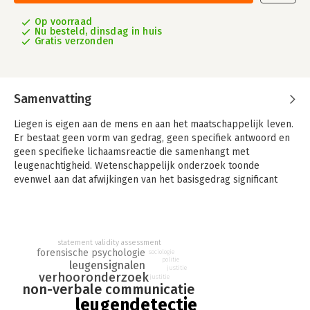
Op voorraad
Nu besteld, dinsdag in huis
Gratis verzonden
Samenvatting
Liegen is eigen aan de mens en aan het maatschappelijk leven.
Er bestaat geen vorm van gedrag, geen specifiek antwoord en
geen specifieke lichaamsreactie die samenhangt met
leugenachtigheid. Wetenschappelijk onderzoek toonde
evenwel aan dat afwijkingen van het basisgedrag significant
meer of juist minder voorkomen bij leugenaars. Ieder mens
vertoont dus eigen individuele leugensignalen.
De auteurs overlopen de functie van leugens in de
statement validity assessment
samenleving, met een historisch overzicht van de
forensische psychologie
sociologie
leugendetectie tot op heden. Er is ruime aandacht voor
politie
leugensignalen
justitie
psychofysiologische en psychologische processen, die de
verhooronderzoek
justitie
oorzaak zijn van verbale, non-verbale en geschreven
non-verbale communicatie
leugensignalen. Dit werk heeft de betrachting een state of the
leugendetectie