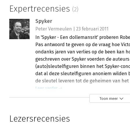
Expertrecensies
(2)
Spyker
Peter Vermeulen | 23 februari 2011
In 'Spyker - Een dollemansrit' proberen Ro
Pas antwoord te geven op de vraag hoe Victo
ondanks jaren van verlies op de been kan ho
geschreven over Spyker voerden de auteurs 
(auto)sleutelfiguren binnen het Spyker-conc
dat al deze sleutelfiguren anoniem wilden 
de sleutel leveren tot de geheimen van het
Lees verder
Toon meer
De Houdini-acts van Victor Muller
Lezersrecensies
Hans van der Klis | 14 september 2009
Het is dit jaar erop of eronder, schrijven a