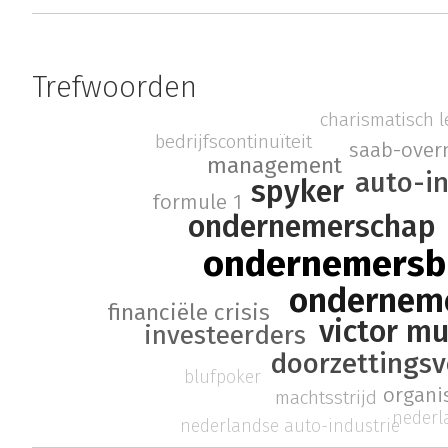
Trefwoorden
charismatisch 
bedrijfscontinuïteit
saab-ove
management
auto-in
spyker
formule 1
ondernemerschap
ondernemersbi
ondernem
financiële crisis
victor mu
investeerders
doorzettings
blufpoker
organi
machtsstrijd
nederl
nederlandse auto-industrie