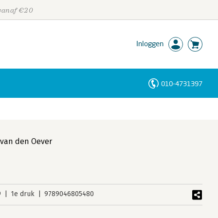
 vanaf €20
Inloggen
010-4731397
Personen
Trefwoorden
 van den Oever
9
1e druk
9789046805480