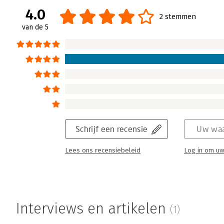
van den Oever in hun boek over het negen j
4.0
2 stemmen
Nederlandse automerk Spyker. Ze kunnen zi
van de 5
medeoprichter Victor Muller erin slaagt nog
zieltogende autofabrikant. Maar het zou niet
weer in slaagt het bedrijf overeind te houde
Lees verder
Schrijf een recensie
Uw waa
Lees ons recensiebeleid
Log in om uw
Interviews en artikelen
(1)