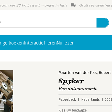
gen voor 23:00 besteld, morgen in huis
Gratis verzending
rige boeken
Interactief leren
Nu lezen
Maarten van der Pas
,
Robert
Spyker
Een dollemansrit
Paperback
Nederlands
200
Kies uw bindwijze