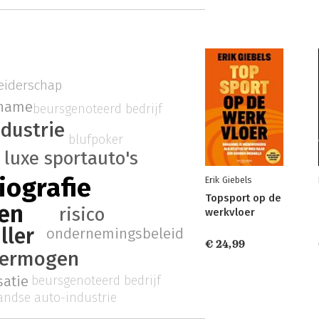
leiderschap
rname
beursgenoteerd bedrijf
dustrie
blufpoker
luxe sportauto's
ografie
Erik Giebels
Topsport op de
en
risico
werkvloer
ller
ondernemingsbeleid
€ 24,99
vermogen
beursgenoteerd bedrijf
satie
andse auto-industrie