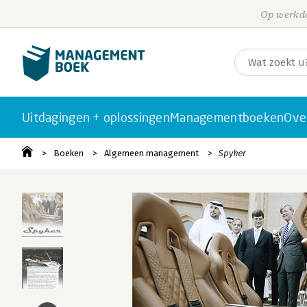
Op werkda
Uitdagingen + oplossingen
Managementboeken
Ove
Boeken
Algemeen management
Spyker