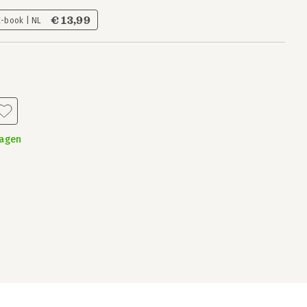
€ 13,99
E-book | NL
dagen