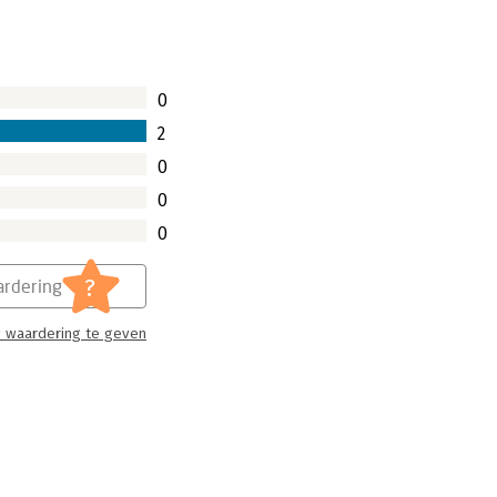
aar geleden heropgerichte
ch nauwelijks voorstellen dat
 meer geld aan te trekken voor de
0
 de eerste keer zijn dat Muller er toch
n.
2
0
0
0
?
rdering
 waardering te geven