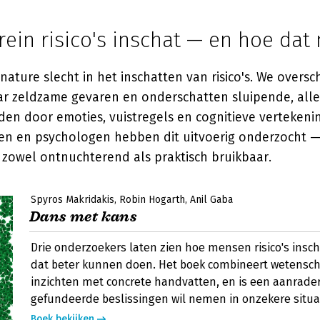
ein risico's inschat — en hoe dat
nature slecht in het inschatten van risico's. We oversc
r zeldzame gevaren en onderschatten sluipende, alled
den door emoties, vuistregels en cognitieve vertekeni
n en psychologen hebben dit uitvoerig onderzocht —
 zowel ontnuchterend als praktisch bruikbaar.
Spyros Makridakis
Robin Hogarth
Anil Gaba
Dans met kans
Drie onderzoekers laten zien hoe mensen risico's insc
dat beter kunnen doen. Het boek combineert wetensch
inzichten met concrete handvatten, en is een aanrader
gefundeerde beslissingen wil nemen in onzekere situa
Boek bekijken