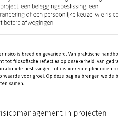
rproject, een beleggingsbeslissing, een
andering of een persoonlijke keuze: wie risico
kt betere afwegingen.
er risico is breed en gevarieerd. Van praktische handb
t tot filosofische reflecties op onzekerheid, van ged
rrationele beslissingen tot inspirerende pleidooien om
rwaarde voor groei. Op deze pagina brengen we de be
hten samen.
 risicomanagement in projecten