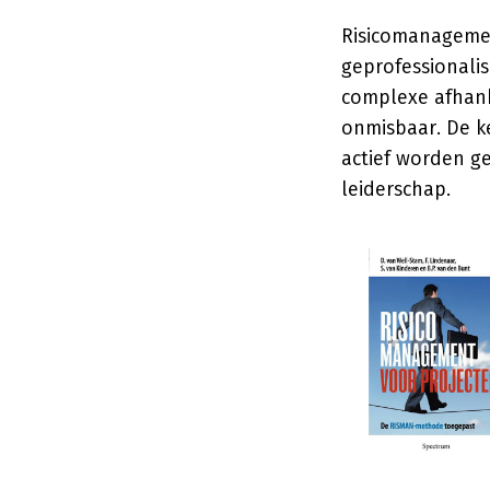
Risicomanagemen
geprofessionalis
complexe afhank
onmisbaar. De k
actief worden g
leiderschap.