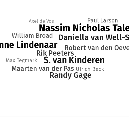
Paul Larson
Axel de Vos
Nassim Nicholas Tal
William Broad
Daniella van Well-
nne Lindenaar
Robert van den Oev
Rik Peeters
S. van Kinderen
Max Tegmark
Maarten van der Pas
Ulrich Beck
Randy Gage