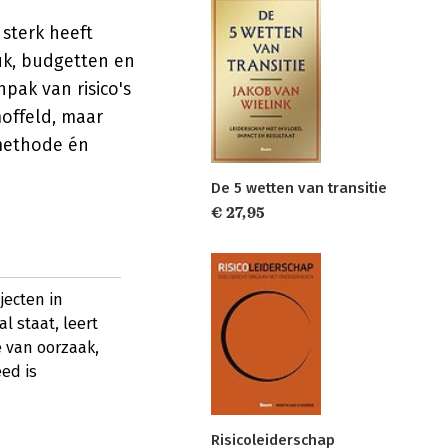
sterk heeft
uk, budgetten en
ak van risico's
offeld, maar
 methode én
De 5 wetten van transitie
€ 27,95
jecten in
l staat, leert
e van oorzaak,
ed is
Risicoleiderschap