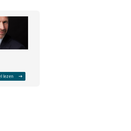
el lezen