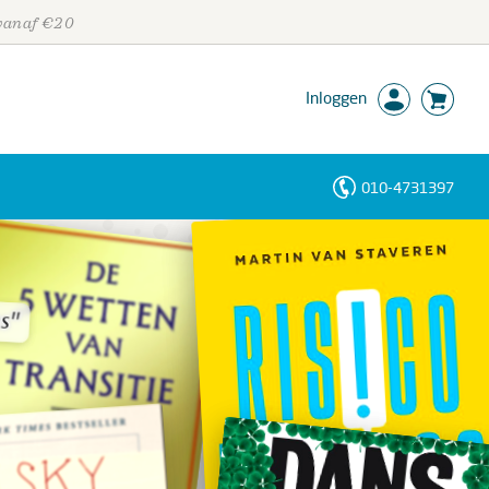
 vanaf €20
Inloggen
010-4731397
Personen
Trefwoorden
s"
s"