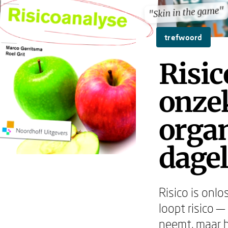
"Skin in the game"
"Skin in the game"
trefwoord
Risi
onzek
organ
dagel
Risico is onl
loopt risico —
neemt, maar h