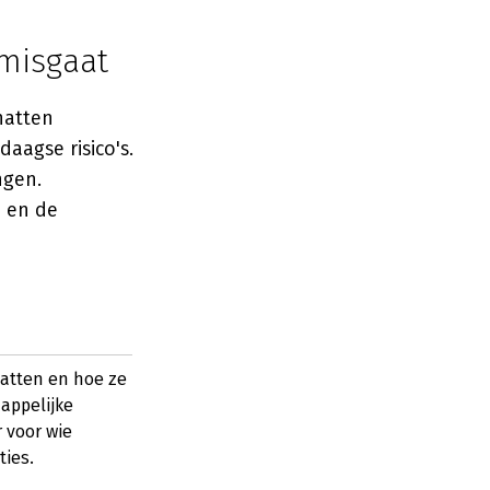
 misgaat
hatten
aagse risico's.
ngen.
 en de
hatten en hoe ze
appelijke
 voor wie
ties.