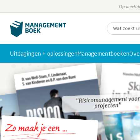
Op werkda
Uitdagingen + oplossingen
Managementboeken
Ove
"Risicomanagement voor
"Risicomanagement voor
projecten"
projecten"