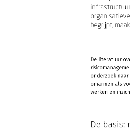
infrastructuu
organisatiever
begrijpt, maa
De literatuur ov
risicomanagemen
onderzoek naar i
omarmen als voo
werken en inzic
De basis: