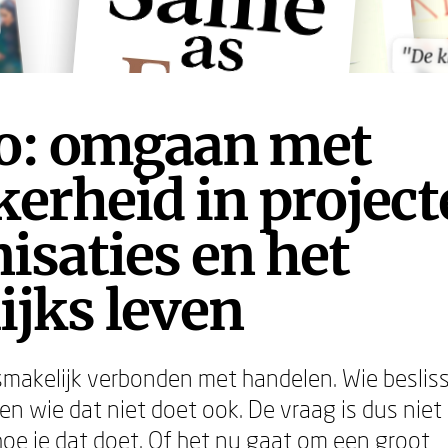
"De k
"De k
co: omgaan met
erheid in project
isaties en het
ijks leven
osmakelijk verbonden met handelen. Wie besli
 en wie dat niet doet ook. De vraag is dus niet ó
oe je dat doet. Of het nu gaat om een groot