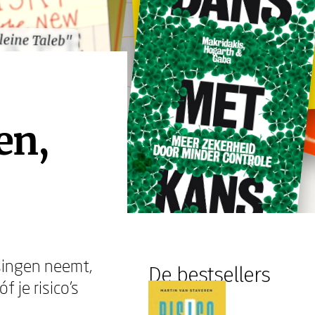
leine Taleb"
leine Taleb"
en,
ssingen neemt,
De bestsellers
f je risico's