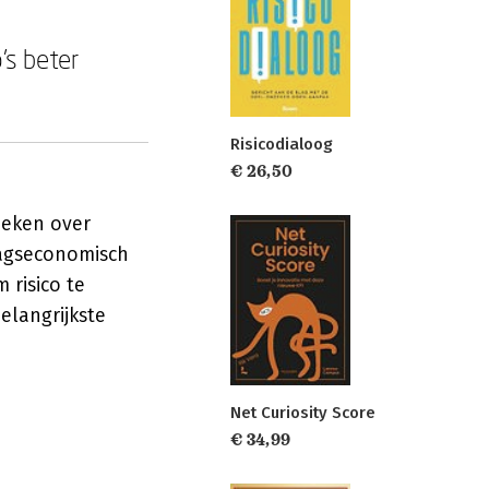
's beter
Risicodialoog
€ 26,50
oeken over
ragseconomisch
 risico te
langrijkste
Net Curiosity Score
€ 34,99