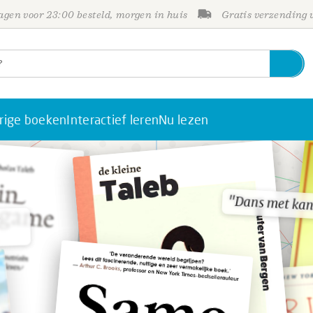
gen voor 23:00 besteld, morgen in huis
Gratis verzending
rige boeken
Interactief leren
Nu lezen
"Dans met kan
"Dans met kan