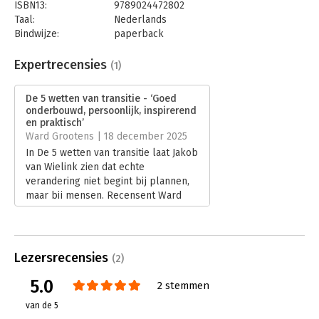
ISBN13:
9789024472802
Leiderschap gaat over hoofd, lijf, hart en ziel. Dat maakt dit
Taal:
Nederlands
boek op uitnodigende wijze duidelijk.
– Prof. dr. Yvonne
Bindwijze:
paperback
Burger, Center for Executive Coaching Vrije Universiteit
Aantal pagina's:
200
Amsterdam
Uitgever:
Boom
Expertrecensies
(1)
Druk:
1
Verschijningsdatum:
7-11-2025
De 5 wetten van transitie - ‘Goed
onderbouwd, persoonlijk, inspirerend
Hoofdrubriek:
Verandermanagement
en praktisch’
Ward Grootens | 18 december 2025
In De 5 wetten van transitie laat Jakob
van Wielink zien dat echte
verandering niet begint bij plannen,
maar bij mensen. Recensent Ward
Grootens beschrijft het boek als een
warm, persoonlijk en goed
onderbouwd leiderschapshandboek
dat inzicht geeft in transitie, mens-
Lezersrecensies
(2)
zijn en de rol van leiderschap in
tijden van verandering.
5.0
2 stemmen
Lees verder
van de 5