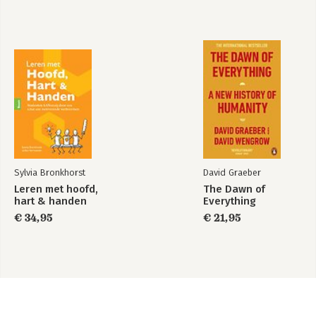
Jakob deelt zijn kennis en ervaring 
graag als spreker en auteur. 'Taal van 
Transitie - Je roeping als leider in een 
wereld van verandering' – dat hij 
schreef met Riet Fiddelaers-Jaspers en 
Leo Wilhelm – stond op de shortlist 
voor Managementboek van het Jaar 
2021.
Sylvia Bronkhorst
David Graeber
Leren met hoofd,
The Dawn of
hart & handen
Everything
€ 34,95
€ 21,95