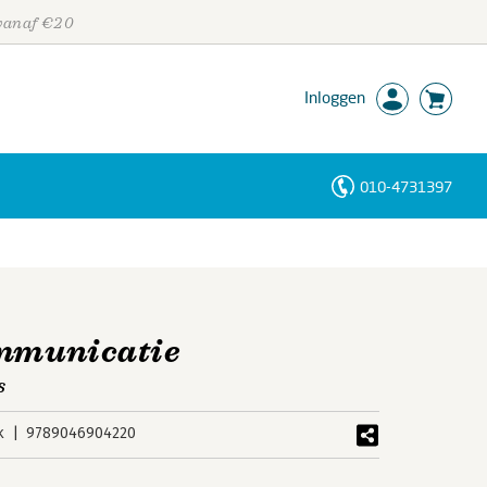
 vanaf €20
Inloggen
010-4731397
Personen
Trefwoorden
ommunicatie
s
k
9789046904220