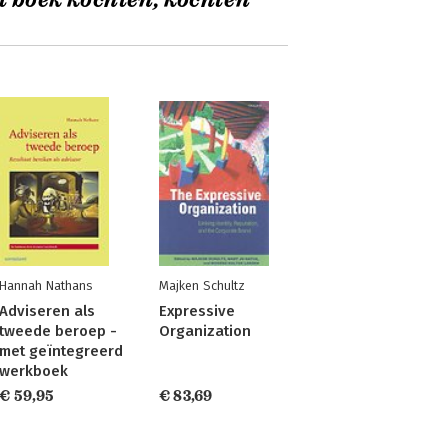
t boek kochten, kochten
Hannah Nathans
Majken Schultz
Adviseren als
Expressive
tweede beroep -
Organization
met geïntegreerd
werkboek
€ 59,95
€ 83,69