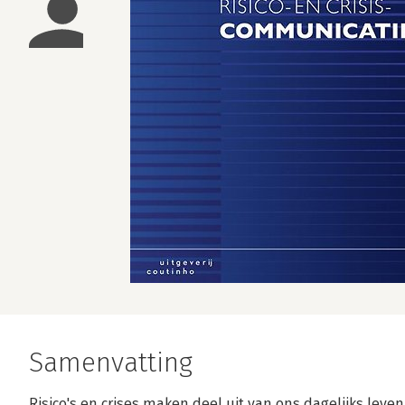
Samenvatting
Risico's en crises maken deel uit van ons dagelijks leve