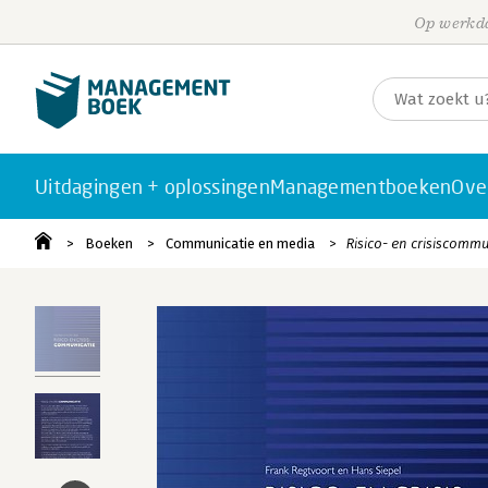
Op werkda
Uitdagingen + oplossingen
Managementboeken
Ove
Boeken
Communicatie en media
Risico- en crisiscommu