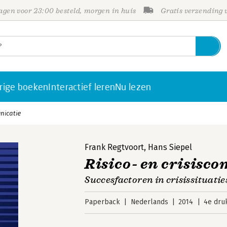
gen voor 23:00 besteld, morgen in huis
Gratis verzending
rige boeken
Interactief leren
Nu lezen
nicatie
Frank Regtvoort
,
Hans Siepel
Risico- en crisisc
Succesfactoren in crisissituatie
Paperback
Nederlands
2014
4e dru