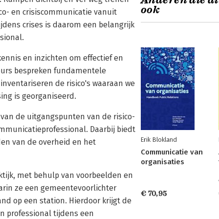
Anderen die di
ook
co- en crisiscommunicatie vanuit
ijdens crises is daarom een belangrijk
sional.
kennis en inzichten om effectief en
uteurs bespreken fundamentele
inventariseren de risico's waaraan we
ing is georganiseerd.
van de uitgangspunten van de risico-
municatieprofessional. Daarbij biedt
Erik Blokland
den van de overheid en het
Communicatie van
organisaties
ktijk, met behulp van voorbeelden en
aarin ze een gemeentevoorlichter
€ 70,95
d op een station. Hierdoor krijgt de
 professional tijdens een