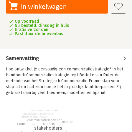
In winkelwagen
Op voorraad
Nu besteld, dinsdag in huis
Gratis verzonden
Past door de brievenbus
Samenvatting
Hoe ontwikkel je eenvoudig een communicatiestrategie?
In het
Handboek Communicatiestrategie legt Betteke van Ruler de
methode van het Strategisch Communicatie Frame stap voor
stap uit en laat zien hoe je het in praktijk kunt toepassen. Zij
gebruikt daarbij veel theorieën, modellen en tips uit
marketing, management, strategie en uiteraard communicatie.
Niemand zit meer te wachten op dikke rapporten of eindeloze
externe communicatie
reeksen slides met mooie plannen. Maar ook niet op iemand
strategisch management
interne communicatie
die maar gewoon wat doet. Het Strategische Communicatie
communicatiemodellen
ambitie
communicatieprofessional
Frame is een simpele methode om een communicatiestrategie
stakeholders