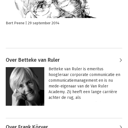
Bert Peene
29 september 2014
Over Betteke van Ruler
Betteke van Ruler is emeritus 
hoogleraar corporate communicatie en 
communicatiemanagement en is nu 
mede-eigenaar van de Van Ruler 
Academy. Zij heeft een lange carrière 
achter de rug, als 
communicatieprofessional, docent en 
wetenschapper. Zij is een veelgevraagd 
Andere boeken door Betteke van
spreker en docent over 
Ruler
communicatiestrategie, over 
ontwikkelingen in het communicatievak 
Over Frank Körver