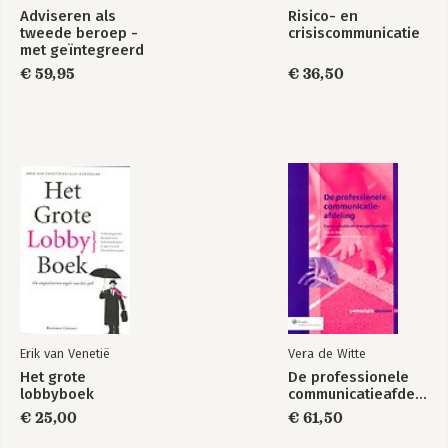
Adviseren als
Risico- en
tweede beroep -
crisiscommunicatie
met geïntegreerd
werkboek
€ 59,95
€ 36,50
Erik van Venetië
Vera de Witte
Het grote
De professionele
lobbyboek
communicatieafdeling
€ 25,00
€ 61,50