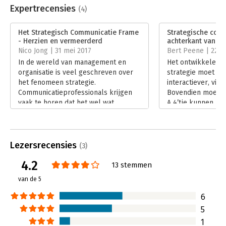
Uitgever:
Boom
Expertrecensies
(4)
Druk:
4
Verschijningsdatum:
17-10-2015
Het Strategisch Communicatie Frame
Strategische com
- Herzien en vermeerderd
achterkant van e
Hoofdrubriek:
Communicatie en media
,
Strategisch
Nico Jong | 31 mei 2017
Bert Peene | 22 
management
In de wereld van management en
Het ontwikkelen 
organisatie is veel geschreven over
strategie moet sn
het fenomeen strategie.
interactiever, vin
Communicatieprofessionals krijgen
Bovendien moet he
vaak te horen dat het wel wat
A 4’tje kunnen. D
strategischer mag, maar veel
de effectiviteit va
literatuur was er voor hen niet.
beleidsplan aanzie
Lees verder
Het Strategisch 
(‘Praktische meth
Lezersrecensies
(3)
strategieontwikkeli
4.2
een praktische me
13 stemmen
mogelijk moet ma
van de 5
communicatieprofe
eigenlijk ook voor
6
beleid voor de lan
5
moet maken.
1
Lees verder