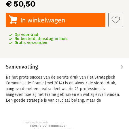
€ 50,50
In winkelwagen
Op voorraad
Nu besteld, dinsdag in huis
Gratis verzonden
Samenvatting
Na het grote succes van de eerste druk van Het Strategisch
Communicatie Frame (mei 2014) is dit alweer de vierde druk,
aangevuld met een extra deel waarin 25 professionals
aangeven hoe zij het Frame gebruiken en wat zij ervan vinden.
Een goede strategie is van cruciaal belang, maar de
ontwikkeling ervan moet sneller en interactiever. Op dikke
rapporten en tijdrovende processen zit niemand te wachten.
Het gaat om de essentie. Op welke manier gaat u het verschil
toegevoegde waarde
maken? 'Het Strategisch Communicatie Frame' is een
interne communicatie