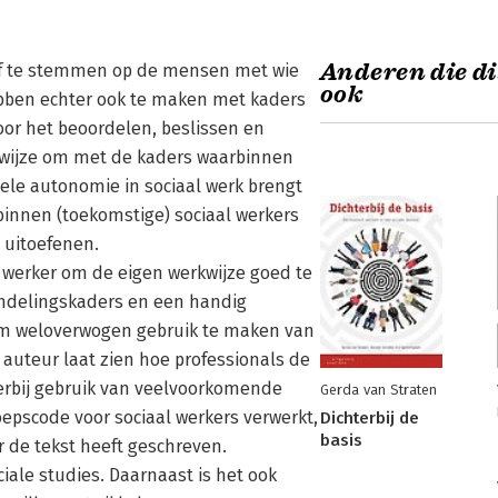
Anderen die di
 af te stemmen op de mensen met wie
ook
ebben echter ook te maken met kaders
oor het beoordelen, beslissen en
 wijze om met de kaders waarbinnen
ele autonomie in sociaal werk brengt
rbinnen (toekomstige) sociaal werkers
 uitoefenen.
l werker om de eigen werkwijze goed te
ndelingskaders en een handig
om weloverwogen gebruik te maken van
 auteur laat zien hoe professionals de
erbij gebruik van veelvoorkomende
Gerda van Straten
oepscode voor sociaal werkers verwerkt,
Dichterbij de
basis
r de tekst heeft geschreven.
iale studies. Daarnaast is het ook