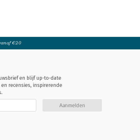
 vanaf €20
uwsbrief en blijf up-to-date
 en recensies, inspirerende
s.
Aanmelden