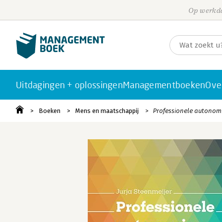
Op werkda
Uitdagingen + oplossingen
Managementboeken
Ove
Boeken
Mens en maatschappij
Professionele autonomi