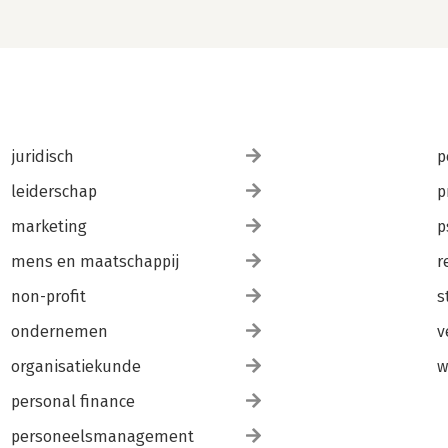
juridisch
p
leiderschap
p
marketing
p
mens en maatschappij
r
non-profit
s
ondernemen
v
organisatiekunde
w
personal finance
personeelsmanagement