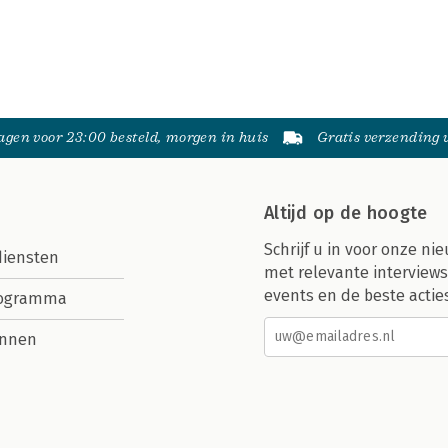
gen voor 23:00 besteld, morgen in huis
Gratis verzending
Altijd op de hoogte
Schrijf u in voor onze nie
diensten
met relevante interviews
events en de beste actie
rogramma
nnen