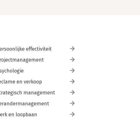
ersoonlijke effectiviteit
rojectmanagement
sychologie
eclame en verkoop
trategisch management
erandermanagement
erk en loopbaan