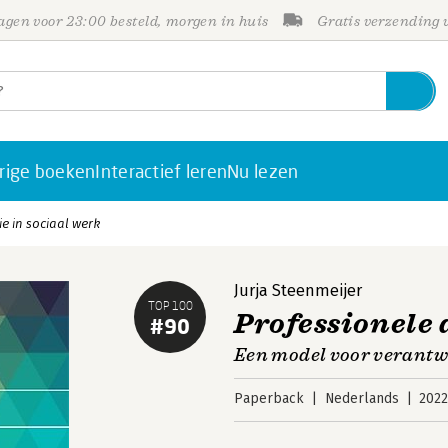
gen voor 23:00 besteld, morgen in huis
Gratis verzending
rige boeken
Interactief leren
Nu lezen
e in sociaal werk
Jurja Steenmeijer
TOP 100
Professionele 
#90
Een model voor verant
Paperback
Nederlands
202