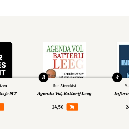
3
4
izen
Ron Steenkist
Ma
in je MT
Agenda Vol, Batterij Leeg
Infor
24,50
2