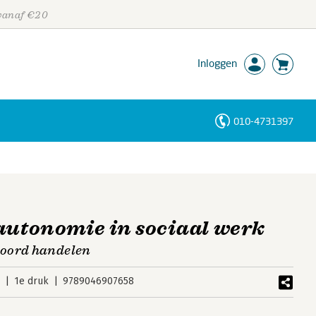
 vanaf €20
Inloggen
010-4731397
Personen
Trefwoorden
autonomie in sociaal werk
woord handelen
2
1e druk
9789046907658