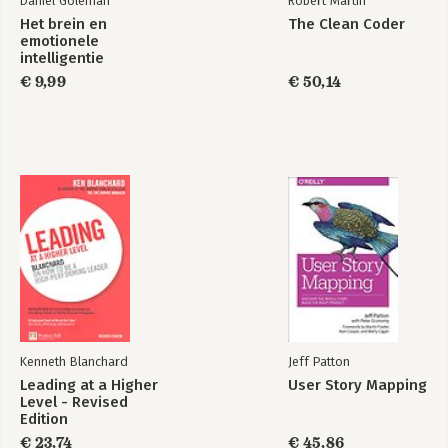
Daniel Goleman
Robert Martin
Het brein en
The Clean Coder
emotionele
intelligentie
€ 9,99
€ 50,14
Kenneth Blanchard
Jeff Patton
Leading at a Higher
User Story Mapping
Level - Revised
Edition
€ 23,74
€ 45,86