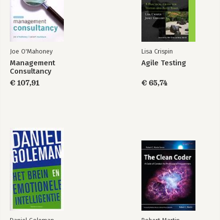
Hoofdstuk 5
Vier methoden om door iemand heen te kijken
Hoofdstuk 6
Je brein heeft rare voorkeuren
Joe O'Mahoney
Lisa Crispin
Management
Agile Testing
Personal Sales
De gehaakte
Noten
Consultancy
Management
aardbei
€ 107,91
€ 65,74
Register
Bekijk alle boeken