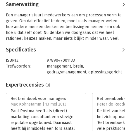
Samenvatting
Een manager stuurt medewerkers aan om processen vorm te
geven. Om dat effectief te doen, moet u als manager weten
hoe andere mensen denken en beslissingen nemen - en ook
hoe u dat zelf doet. Nu denken we doorgaans dat we heel
rationeel keuzes maken, maar niets blijkt minder waar. Veel
vaker dan we onszelf wijsmaken, varen we op ons instinct. En
Specificaties
achteraf stelt ons brein ons gerust door daar mooie
redeneringen bij te bedenken.
ISBN13:
9789047001133
Paul Postma behandelt in dit boek het brein als biologisch
Trefwoorden:
management
,
brein
,
orgaan, als supercomputer, als gereedschapskist van de
gedragsmanagement
,
oplossingsgericht
evolutie, en als bemiddelaar tussen uzelf en uw omgeving. Hij
werken
,
breintraining
onthult op grond van die inzichten hoe uw medewerkers, maar
Taal:
Nederlands
Expertrecensies
(3)
ook uw baas, collega's en klanten, denken en handelen - en
Bindwijze:
paperback
waarom ze dat zo doen. Even verrassend als gênant, zowel
Aantal pagina's:
176
Het breinboek voor managers
Het breinboek vo
voor uzelf als uw omgeving.
Uitgever:
Business Contact
Max Kohnstamm | 13 mei 2013
Peter de Roode | 
Druk:
1
Paul Postma heeft als (direct)
De titel van het 
Ontdek hoe u beter uw werk kunt doen, effectief oplossingen
Verschijningsdatum:
17-4-2009
marketing consultant een stevige
het zich op manag
kunt realiseren en meer van uw medewerkers gedaan krijgt.
reputatie opgebouwd. Daarnaast
'Het breinboek vo
Hoofdrubriek:
Algemeen management
Postma vertelt hoe uw onderbewuste (uw onveranderlijke
heeft hij inmiddels een fors aantal
vele praktische v