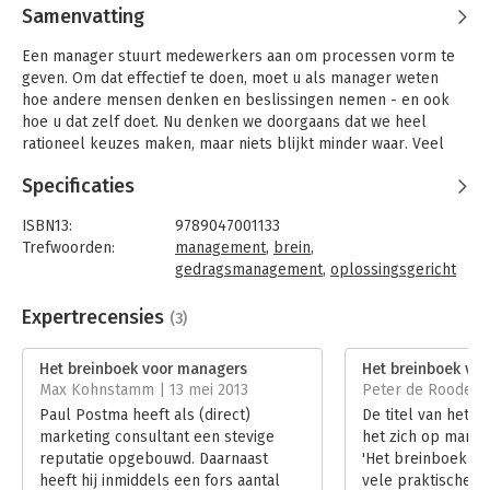
Samenvatting
Een manager stuurt medewerkers aan om processen vorm te
geven. Om dat effectief te doen, moet u als manager weten
hoe andere mensen denken en beslissingen nemen - en ook
hoe u dat zelf doet. Nu denken we doorgaans dat we heel
rationeel keuzes maken, maar niets blijkt minder waar. Veel
vaker dan we onszelf wijsmaken, varen we op ons instinct. En
Specificaties
achteraf stelt ons brein ons gerust door daar mooie
redeneringen bij te bedenken.
ISBN13:
9789047001133
Paul Postma behandelt in dit boek het brein als biologisch
Trefwoorden:
management
,
brein
,
orgaan, als supercomputer, als gereedschapskist van de
gedragsmanagement
,
oplossingsgericht
evolutie, en als bemiddelaar tussen uzelf en uw omgeving. Hij
werken
,
breintraining
onthult op grond van die inzichten hoe uw medewerkers, maar
Taal:
Nederlands
Expertrecensies
(3)
ook uw baas, collega's en klanten, denken en handelen - en
Bindwijze:
paperback
waarom ze dat zo doen. Even verrassend als gênant, zowel
Aantal pagina's:
176
Het breinboek voor managers
Het breinboek vo
voor uzelf als uw omgeving.
Uitgever:
Business Contact
Max Kohnstamm | 13 mei 2013
Peter de Roode | 
Druk:
1
Paul Postma heeft als (direct)
De titel van het 
Ontdek hoe u beter uw werk kunt doen, effectief oplossingen
Verschijningsdatum:
17-4-2009
marketing consultant een stevige
het zich op manag
kunt realiseren en meer van uw medewerkers gedaan krijgt.
reputatie opgebouwd. Daarnaast
'Het breinboek vo
Hoofdrubriek:
Algemeen management
Postma vertelt hoe uw onderbewuste (uw onveranderlijke
heeft hij inmiddels een fors aantal
vele praktische v