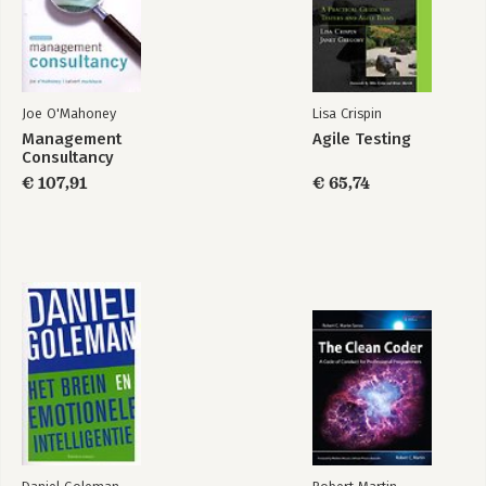
Hoofdstuk 5
Vier methoden om door iemand heen te kijken
Hoofdstuk 6
Je brein heeft rare voorkeuren
Joe O'Mahoney
Lisa Crispin
Management
Agile Testing
Personal Sales
De gehaakte
Noten
Consultancy
Management
aardbei
€ 107,91
€ 65,74
Register
Bekijk alle boeken