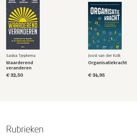
acties om de kloof tussen weten en doen te overbruggen
8 Vertrouw op je gezonde verstand
Waarom doen slimme mensen vaak zulke domme dingen?
Het denken overheerst het voelen
The missing link: het gezonde verstand
Terug naar Harry
Literatuur
Saskia Tjepkema
Joost van der Kolk
Waarderend
Organisatiekracht
veranderen
€ 32,50
€ 34,95
Rubrieken