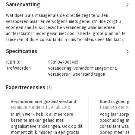
Samenvatting
Wat doet u als manager als de directie zegt te willen
veranderen maar er vervolgens niets gebeurt? Hoe zorgt u
voor een snelle, succesvolle verandering waar iedereen
achterstaat? In ieder geval niet door allerlei grote plannen te
lanceren of dure consultants in huis te halen. Cees Min laat u
zien dat u alle kennis in huis hebt en direct kunt beginnen. Een
Specificaties
bevrijdende aanpak, praktisch en gebaseerd op uw eigen
gezond verstand.
ISBN13:
9789047003465
Dit boek beschrijft vijf baanbrekende inzichten in
Trefwoorden:
verandering
,
verandermanagement
,
verandermanagement, waaronder:
veranderen
,
weerstand tegen
- zie uw medewerkers als klant van uw veranderingstraject;
verandering
,
motivatie
- stel hun individuele belangen centraal;
Taal:
Nederlands
Expertrecensies
(3)
- werk snel en oplossingsgericht.
Bindwijze:
paperback
Aantal pagina's:
190
Veranderen met gezond verstand
Goed is goed gen
Mins inspirerende inzichten worden ondersteund en
Uitgever:
Business Contact
Monique Mulders | 29 juli 2010
Hans van der Klis 
geconcretiseerd in interviews met topmanagers van onder
Druk:
1
In mijn werk heb ik al meerdere
Vorig jaar zorgde
meer Endemol, Lowlands en Achmea.'Veranderen met gezond
Verschijningsdatum:
20-12-2012
keren te maken gehad met
opschudding met 
verstand' is hét boek voor iedere manager die gelooft in zijn
organisatieveranderingen. Ook op dit
consultant waarin
medewerkers, en die zich realiseert dat hij alle noodzakelijke
Hoofdrubriek:
Verandermanagement
moment zit ik midden in een groots
opriep meer zelf t
kennis en ervaring voor een goed verandertraject zelf in huis