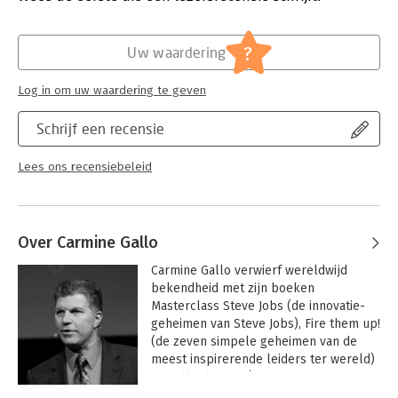
Uitgever:
Business Contact
Druk:
4
Verschijningsdatum:
31-7-2013
?
Uw waardering
Hoofdrubriek:
Algemeen management
Log in om uw waardering te geven
Schrijf een recensie
Lees ons recensiebeleid
Over Carmine Gallo
Carmine Gallo verwierf wereldwijd 
bekendheid met zijn boeken 
Masterclass Steve Jobs (de innovatie-
geheimen van Steve Jobs), Fire them up! 
(de zeven simpele geheimen van de 
meest inspirerende leiders ter wereld) 
en Talk Like Ted (zijn meest recente 
boek waarin hij het succes van de 