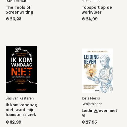
David Howard
Erik Giebels
The Tools of
Topsport op de
Screenwriting
werkvloer
€ 26,23
€ 24,99
Bas van Kesteren
Joris Merks-
Benjaminsen
Ik kom vandaag
niet, want mijn
Leidinggeven met
hamster is ziek
AI
€ 32,99
€ 27,95