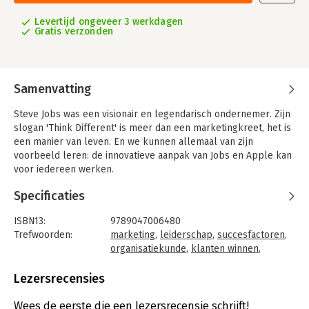
Levertijd ongeveer 3 werkdagen
Gratis verzonden
Samenvatting
Steve Jobs was een visionair en legendarisch ondernemer. Zijn
slogan 'Think Different' is meer dan een marketingkreet, het is
een manier van leven. En we kunnen allemaal van zijn
voorbeeld leren: de innovatieve aanpak van Jobs en Apple kan
voor iedereen werken.
In dit boek, een bestseller in de vs, onthult Carmine Gallo de
Specificaties
zeven succesvolle principes die Jobs toepaste in zijn eigen
leven en werk. Gallo baseerde zich daarvoor op honderden
ISBN13:
9789047006480
interviews met Apple-medewerkers en op eigen onderzoek.
Trefwoorden:
marketing
,
leiderschap
,
succesfactoren
,
Met dit boek leert u anders kijken naar uw organisatie en haar
organisatiekunde
,
klanten winnen
,
missie - en ook naar uw carrière, uw klanten en uw merk.
carrière
,
Mac
,
Apple
,
Steve Jobs
Taal:
Nederlands
Lezersrecensies
Bindwijze:
paperback
Aantal pagina's:
256
Wees de eerste die een lezersrecensie schrijft!