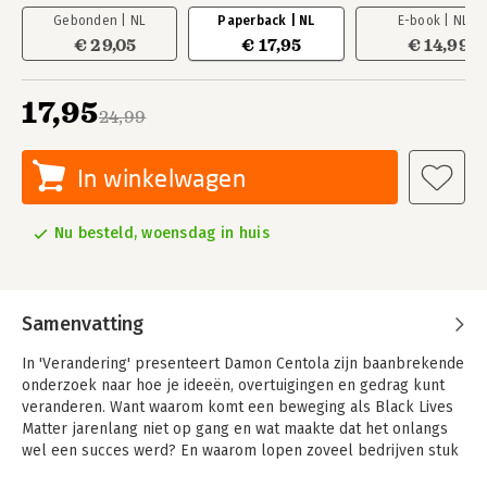
Gebonden | NL
Paperback | NL
E-book | NL
€ 29,05
€ 17,95
€ 14,99
17,95
24,99
In winkelwagen
Nu besteld, woensdag in huis
Samenvatting
In 'Verandering' presenteert Damon Centola zijn baanbrekende
onderzoek naar hoe je ideeën, overtuigingen en gedrag kunt
veranderen. Want waarom komt een beweging als Black Lives
Matter jarenlang niet op gang en wat maakte dat het onlangs
wel een succes werd? En waarom lopen zoveel bedrijven stuk
op de digitale transformatie? Anders dan we denken is er voor