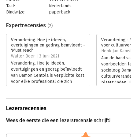
Taal:
Nederlands
Bindwijze:
paperback
Aantal pagina's:
352
Uitgever:
Business Contact
Expertrecensies
(2)
Druk:
1
Verschijningsdatum:
9-4-2021
Verandering. Hoe je ideeën,
Verandering - 'Mu
overtuigingen en gedrag beïnvloedt -
voor cultuurveran
Hoofdrubriek:
Marketing
'Must read'
Henk Jan Kamsteeg
Walter Boer | 3 juni 2021
Aan de hand van t
Verandering. Hoe je ideeën,
voorbeelden laat
overtuigingen en gedrag beïnvloedt
socioloog Damon 
van Damon Centola is verplichte kost
cultuurVeranderin
voor elke professional die zich
plaatsvinden. Lie
bezighoudt met het realiseren van
boeken van Malco
structurele
ongetwijfeld ook
gedragsveranderingenveranderingen.
schrijfstijl van C
Lees verder
combi van gedege
Lezersrecensies
cijfers en aanspr
Lees verder
Wees de eerste die een lezersrecensie schrijft!