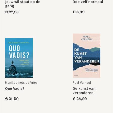
Jouw wil staat op de
Doe zelf normaal
Change
10 Onze blinde vlek houdt ons voor de gek: onverwachte
gang
triggers voor het kantelpunt 209
€ 27,95
€ 8,99
IV – Van onenigheid en ontwrichting naar ontdekking
11 Sociale netwerken voor ontdekking en vernieuwing 245
Bekijk alle boeken
12 Van vooroordeel naar verandering 268
13 De zeven basisstrategieën voor verandering 300
Dankwoord 309
Noten en literatuur 311
Register 339
Over de auteur 347
Manfred Kets de Vries
Roel Verheul
Quo Vadis?
De kunst van
veranderen
€ 31,50
€ 24,99