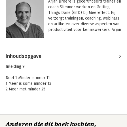
Arjan Broere is gecertificeerd trainer en 
coach Slimmer werken en Getting 
Things Done (GTD) bij Meereffect. Hij 
verzorgt trainingen, coaching, webinars 
en artikelen over diverse aspecten van 
productiviteit voor kenniswerkers. Arjan 
is auteur van diverse boeken over 
productiviteit en slimmer (samen) 
Andere boeken door Arjan Broere
werken.

Inhoudsopgave
Inleiding 9
Deel 1 Minder is meer 11
1 Meer is soms minder 13
2 Meer met minder 25
3 Kort, maar niet kortaf 31
4 Minder kost meer moeite 36
Deel 2 Stroomlijn je communicatie in vijf stappen 45
I am tao in vogelvlucht 47
Ons werk is stuk
Slimmer prioriteren
Anderen die dit boek kochten,
Stap 1 Idea → Objective 52