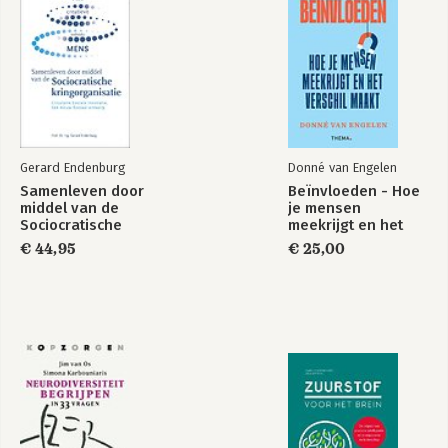
Gerard Endenburg
Donné van Engelen
Samenleven door
Beïnvloeden - Hoe
middel van de
je mensen
Sociocratische
meekrijgt en het
kringorganisatie
verschil maakt
€ 44,95
€ 25,00