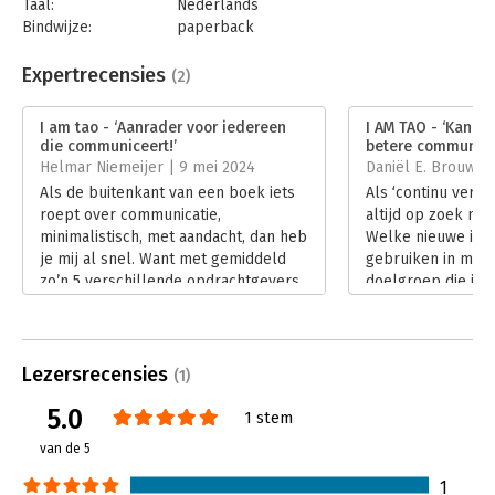
Taal:
Nederlands
Bindwijze:
paperback
Aantal pagina's:
144
Uitgever:
Business Contact
Expertrecensies
(2)
Druk:
1
Verschijningsdatum:
1-12-2021
I am tao - ‘Aanrader voor iedereen
I AM TAO - ‘Kan e
die communiceert!’
betere communicat
Hoofdrubriek:
Communicatie en media
Helmar Niemeijer | 9 mei 2024
Daniël E. Brouwer 
Als de buitenkant van een boek iets
Als ‘continu verbe
roept over communicatie,
altijd op zoek naa
minimalistisch, met aandacht, dan heb
Welke nieuwe inzi
je mij al snel. Want met gemiddeld
gebruiken in mijn
zo’n 5 verschillende opdrachtgevers
doelgroep die ik 
op 6 aandachtsgebieden, 7
Arjan Broere gelu
mailboxen, 3 websites, zie ik door
communicatie te s
alle communicatiebomen het bos niet
een hanteerbaar s
altijd meer. Vol met goede zin dook
Tao neemt hij je n
Lezersrecensies
(1)
ik dan ook in ‘I am tao’ van Arjan
‘wat’ je moet doen
5.0
Broere.
voor mij persoonli
1 stem
Lees verder
‘hoe’.
van de 5
Lees verder
1