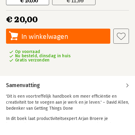
€ 20,00
€ 11,99
€ 20,00
In winkelwagen
Op voorraad
Nu besteld, dinsdag in huis
Gratis verzonden
Samenvatting
'Dit is een voortreffelijk handboek om meer efficiëntie en
creativiteit toe te voegen aan je werk en je leven.'
– David Allen,
bedenker van Getting Things Done
In dit boek laat productiviteitsexpert Arjan Broere je
kennismaken met I AM TAO, de methode om helder, elegant en
met aandacht te communiceren. En dat is hard nodig, want met