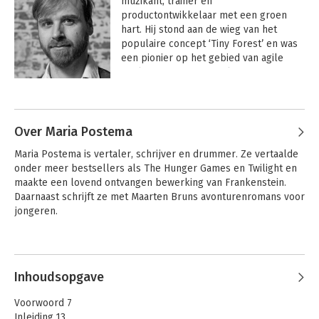
muzikant, trainer en 
productontwikkelaar met een groen 
hart. Hij stond aan de wieg van het 
populaire concept ‘Tiny Forest’ en was 
een pionier op het gebied van agile 
werken en professionele 
leergemeenschappen. Daarnaast 
Andere boeken door Maarten Bruns
schrijft hij spannende jeugdboeken, om 
jongeren weer aan het lezen te krijgen. 
Hij ontving een Jonge Jury nominatie 
Over Maria Postema
voor zijn boek ‘Dertiendagh’ dat hij 
Maria Postema is vertaler, schrijver en drummer. Ze vertaalde 
samen schreef met YA-hit-vertaalster 
onder meer bestsellers als The Hunger Games en Twilight en 
Maria Postema, en een zilveren Effie-
maakte een lovend ontvangen bewerking van Frankenstein. 
award voor Tiny Forest.
Daarnaast schrijft ze met Maarten Bruns avonturenromans voor 
jongeren.
Inhoudsopgave
Scrum in actie
Scrum in actie
Voorwoord 7
Inleiding 13