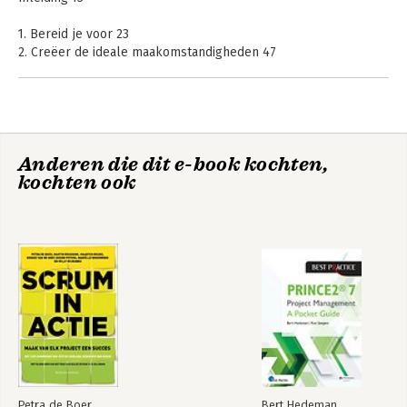
1. Bereid je voor 23
2. Creëer de ideale maakomstandigheden 47
3. Zet de tijd naar je hand 61
4. Vind je vaardigheden 79
5. Breng structuur aan 103
6. Laat de inspiratie stromen 127
7. Organiseer feedback 143
Anderen die dit e-book kochten,
8. Maak het af… en laat het los 161
kochten ook
Nawoord 171
Dankwoord 175
Starten met een
Minibos in je tuin
Maak het af… in het kort 177
Professionele
LeerGemeenschap
Eindnoten 188
Bekijk alle boeken
Petra de Boer
Bert Hedeman