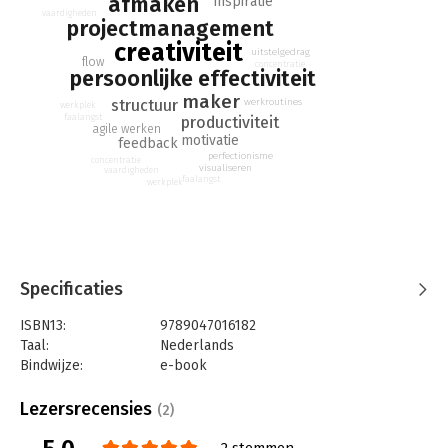
afmaken
inspiratie
Doorgewinterde makers Maarten Bruns en Maria Postema
vaardigheden
projectmanagement
leerden the hard way hoe ze alle hobbels en hindernissen
creativiteit
moesten nemen die een concreet eindproduct in de weg staan,
uitstelgedrag
flow
concentratie
en ze gunnen anderen een kortere route. Daarom
persoonlijke effectiviteit
combineerden ze hun eigen lessen met die van onderzoekers
maker
werkroutines
structuur
werkplek
en andere inspirerende makers tot een compact stappenplan
faalangst
productiviteit
agile werken
waarmee je elk project afkrijgt.
motivatie
feedback
perfectionisme
concentratie
Een praktische gids met aandacht voor motivatie, inspiratie,
visualiseren
vaardigheden
faalangst
werkplek
vaardigheden, valkuilen, met tips en tricks om te beginnen, vol
te houden én af te maken. Vanaf nu is er geen excuus meer om
jouw project te laten liggen. Je gaat het maken!
Specificaties
ISBN13:
9789047016182
Taal:
Nederlands
Bindwijze:
e-book
Beveiliging:
watermerk
Bestandsformaat:
epub
Lezersrecensies
(2)
Aantal pagina's:
148
Uitgever:
Business Contact
2 stemmen