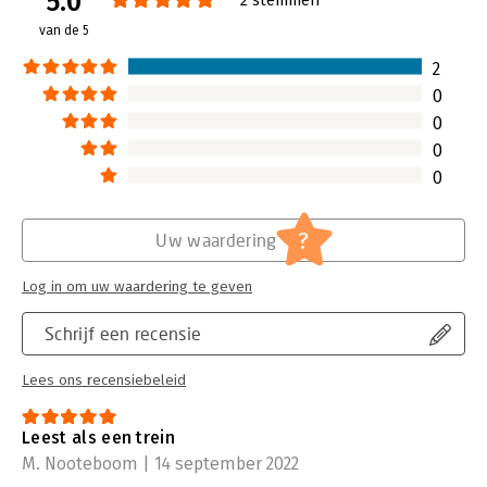
5.0
Druk:
1
van de 5
Verschijningsdatum:
12-7-2022
2
Hoofdrubriek:
Projectmanagement
0
0
0
0
?
Uw waardering
Log in om uw waardering te geven
Schrijf een recensie
Lees ons recensiebeleid
Leest als een trein
M. Nooteboom | 14 september 2022