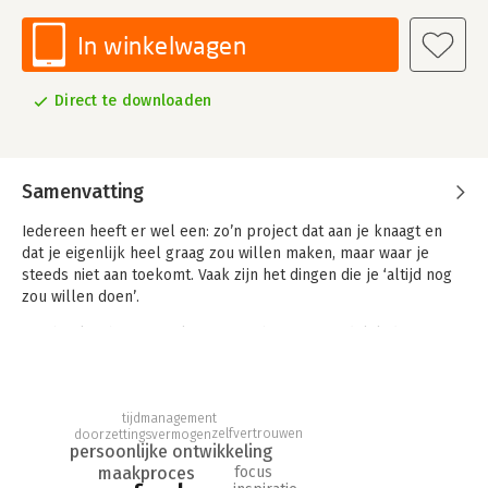
In winkelwagen
Direct te downloaden
Samenvatting
Iedereen heeft er wel een: zo’n project dat aan je knaagt en
dat je eigenlijk heel graag zou willen maken, maar waar je
steeds niet aan toekomt. Vaak zijn het dingen die je ‘altijd nog
zou willen doen’.
Een boek schrijven. Zelf een fiets bouwen. Eindelijk die
droomkeuken realiseren. Soms zijn het ook projecten die
gewoon af moeten en waar je als een berg tegenop ziet. Je
scriptie. Die fotoboeken van de afgelopen vijf jaar. Zou het niet
tijdmanagement
fijn zijn om niet meer gefrustreerd te ploeteren, maar eindelijk
zelfvertrouwen
doorzettingsvermogen
het resultaat in handen te hebben?
persoonlijke ontwikkeling
focus
maakproces
'Maak het af' is hét boek om je daarbij te helpen.