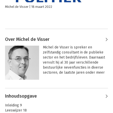
Michel de Visser
18 maart 2022
Over Michel de Visser
Michel de Visser is spreker en 
zelfstandig consultant in de publieke 
sector en het bedrijfsleven. Daarnaast 
vervult hij al 30 jaar verschillende 
bestuurlijke nevenfuncties in diverse 
sectoren, de laatste jaren onder meer 
als voorzitter van een grote politieke 
partij in Rotterdam.

Andere boeken door Michel de
Visser
 Hij studeerde bedrijfseconomie aan de 
Inhoudsopgave
Erasmus Universiteit Rotterdam, de 
London School of Economics en de 
Inleiding 9
Ecole Supérieure de Commerce de 
Leeswijzer 18
Lyon. Michel startte zijn loopbaan als 