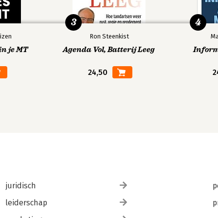
3
4
izen
Ron Steenkist
Ma
in je MT
Agenda Vol, Batterij Leeg
Infor
24,50
2
 typt erop los. Na een studie 
recht in het tijdschriftenvak en ging 
et schrijversbloed kroop waar het niet 
te gooien. Na een tijd als copywriter 
s (hoofd)redacteur bij HRcommunity. 
van onnodig spatiegebruik en 
simpel mogelijk, is haar boodschap aan 
juridisch
p
leiderschap
p
er