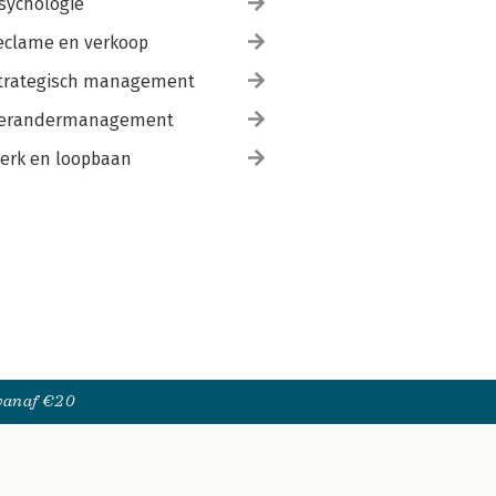
sychologie
eclame en verkoop
trategisch management
erandermanagement
erk en loopbaan
 vanaf €20