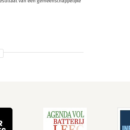
resultaat van een gemeenschappelijke 
The 7
De zeven
en
Habits of
eigenschappen
n
Highly
van effectief
Effective
leiderschap
People