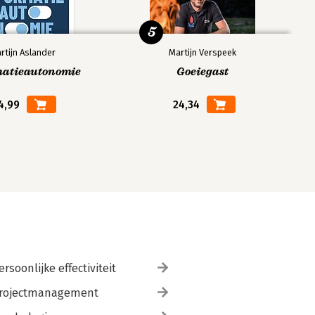
5
rtijn Aslander
Martijn Verspeek
matieautonomie
Goeiegast
4,99
24,34
ersoonlijke effectiviteit
rojectmanagement