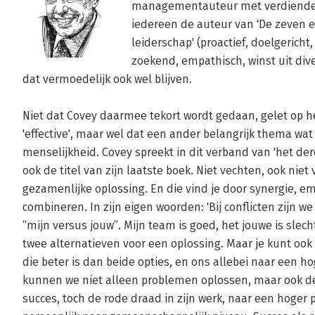
managementauteur met verdiende goe
iedereen de auteur van 'De zeven e
leiderschap' (proactief, doelgericht,
zoekend, empathisch, winst uit dive
dat vermoedelijk ook wel blijven. 

Niet dat Covey daarmee tekort wordt gedaan, gelet op h
'effective', maar wel dat een ander belangrijk thema wat
menselijkheid. Covey spreekt in dit verband van 'het derde
ook de titel van zijn laatste boek. Niet vechten, ook nie
gezamenlijke oplossing. En die vind je door synergie, e
combineren. In zijn eigen woorden: 'Bij conflicten zijn 
“mijn versus jouw”. Mijn team is goed, het jouwe is slech
twee alternatieven voor een oplossing. Maar je kunt ook k
die beter is dan beide opties, en ons allebei naar een hog
kunnen we niet alleen problemen oplossen, maar ook d
succes, toch de rode draad in zijn werk, naar een hoger p