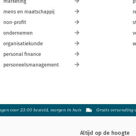
marketing
p
mens en maatschappij
r
non-profit
s
ondernemen
v
organisatiekunde
w
personal finance
personeelsmanagement
gen voor 23:00 besteld, morgen in huis
Gratis verzending
Altijd op de hoogte