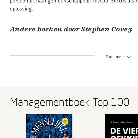
persoonlijk naar gemeenschappelijk niveau. Succes als 
oplossing.
Andere boeken door Stephen Covey
Toon meer
Managementboek Top 100
De zeven
De zeven
De zeven
eigenschappen
eigenschappen
eigenschapp
van effectief
van effectief
voor succes i
leiderschap
leiderschap -
je leven
Set van 50