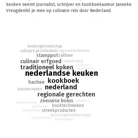
keuken neemt journalist, schrijver en kookboekauteur Janneke
Vreugdenhil je mee op culinaire reis door Nederland.
Met naast het ultieme recept voor boerenkoolstamppot met
alles dr'op en dr'an onder meer een tussenstop in Oisterwijk
voor de worstenbroodjes van Robèrt en een welverdiende
pauze in Amsterdam voor een gevulde koek van Holtkamp.
keukengereedschap
culinaire geschiedenis
ingrediëntenkennis
stamppot
cultuur
culinair erfgoed
comfort food
knolselderij
traditioneel koken
gevulde koek
nederlandse keuken
kookboek
hachee
nederland
basisrecepten
regionale gerechten
zeeuwse bolus
knolselderij
worstenbroodjes
kooktechnieken
gevulde koek
streekproducten
polderkreeftjes
seizoensgebonden koken
worstenbroodjes
polderkreeftjes