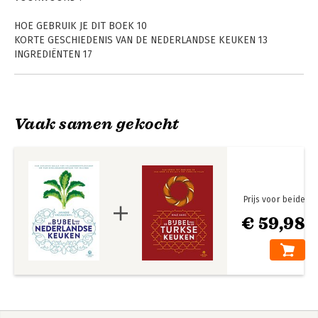
HOE GEBRUIK JE DIT BOEK 10
KORTE GESCHIEDENIS VAN DE NEDERLANDSE KEUKEN 13
INGREDIËNTEN 17
KEUKENGEREI 22
HOW-TO’S 32
BASISRECEPTEN 46
RECEPTEN
Vaak samen gekocht
NEDERLAND 76
NOORD 184
MIDDEN 232
ZUID 296
WEST 374
Prijs voor beide
DANKWOORD 480
€ 59,98
REGISTER: ALFABETISCH 486
REGISTER: OP TYPE GERECHT 490