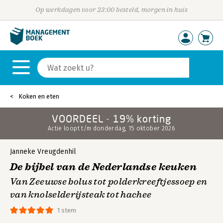
Op werkdagen voor 23:00 besteld, morgen in huis
Koken en eten
VOORDEEL - 19% korting
Actie loopt t/m donderdag, 15 oktober 2026
Janneke Vreugdenhil
De bijbel van de Nederlandse keuken
Van Zeeuwse bolus tot polderkreeftjessoep en
van knolselderijsteak tot hachee
1 stem