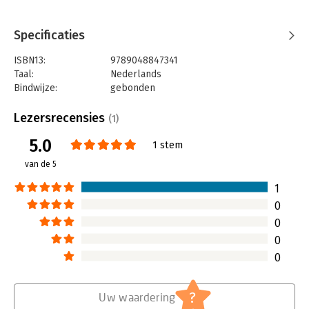
Specificaties
ISBN13:
9789048847341
Taal:
Nederlands
Bindwijze:
gebonden
Aantal pagina's:
496
Uitgever:
Overamstel Uitgevers
Lezersrecensies
(1)
Druk:
1
5.0
Verschijningsdatum:
12-10-2020
1 stem
van de 5
Hoofdrubriek:
Koken en eten
1
0
0
0
0
?
Uw waardering