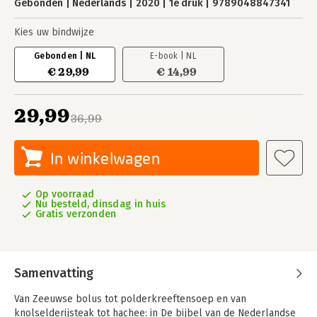
Gebonden
Nederlands
2020
1e druk
9789048847341
Kies uw bindwijze
Gebonden | NL
E-book | NL
€ 29,99
€ 14,99
29,99
36,99
In winkelwagen
Op voorraad
Nu besteld, dinsdag in huis
Gratis verzonden
Samenvatting
Van Zeeuwse bolus tot polderkreeftensoep en van
knolselderijsteak tot hachee: in De bijbel van de Nederlandse