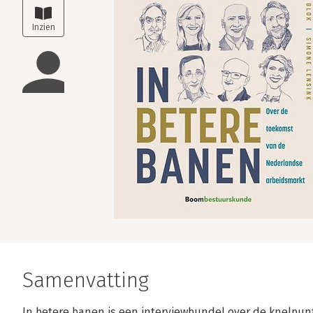
Samenvatting
In betere banen is een interviewbundel over de knelpun