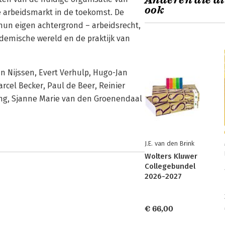
Anderen die di
ook
e arbeidsmarkt in de toekomst. De
t hun eigen achtergrond – arbeidsrecht,
ademische wereld en de praktijk van
n Nijssen, Evert Verhulp, Hugo-Jan
rcel Becker, Paul de Beer, Reinier
ing, Sjanne Marie van den Groenendaal
J.E. van den Brink
Wolters Kluwer
Collegebundel
2026-2027
€ 66,00