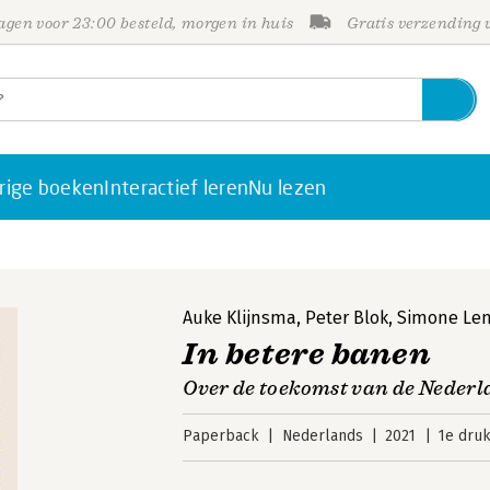
gen voor 23:00 besteld, morgen in huis
Gratis verzending
rige boeken
Interactief leren
Nu lezen
Auke Klijnsma
,
Peter Blok
,
Simone Len
In betere banen
Over de toekomst van de Neder
Paperback
Nederlands
2021
1e dru