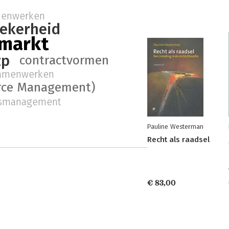
enwerken
zekerheid
smarkt
zp
contractvormen
amenwerken
rce Management)
lsmanagement
Pauline Westerman
Recht als raadsel
€ 83,00