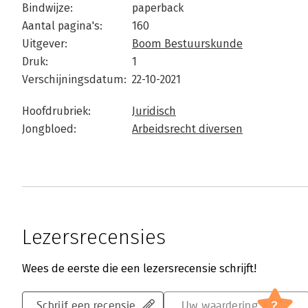
Bindwijze:
paperback
Aantal pagina's:
160
Uitgever:
Boom Bestuurskunde
Druk:
1
Verschijningsdatum:
22-10-2021
Hoofdrubriek:
Juridisch
Jongbloed:
Arbeidsrecht diversen
Lezersrecensies
Wees de eerste die een lezersrecensie schrijft!
?
Schrijf een recensie
Uw waardering