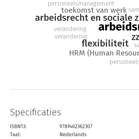
personeelsmanagement
toekomst van werk
sam
arbeidsrecht en sociale 
arbeid
verandering
z
verandering
flexibiliteit
s
HRM (Human Resou
personee
Specificaties
ISBN13:
9789462362307
Taal:
Nederlands