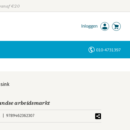
 vanaf €20
Inloggen
010-4731397
Personen
Trefwoorden
sink
landse arbeidsmarkt
k
9789462362307