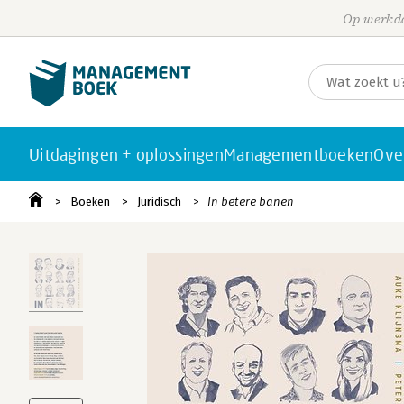
Op werkda
Uitdagingen + oplossingen
Managementboeken
Ove
Boeken
Juridisch
In betere banen