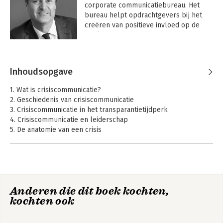
corporate communicatiebureau. Het 
bureau helpt opdrachtgevers bij het 
creëren van positieve invloed op de 
beeldvorming rond hun organisatie. 

Andere boeken door Paul
Stamsnijder is gespecialiseerd in 
Stamsnijder
reputatiemanagement, corporate 
Inhoudsopgave
(re)branding en crisiscommunicatie. De 
dialoog met stakeholders is in zijn 
1. Wat is crisiscommunicatie?
beleving een cruciaal instrument voor 
2. Geschiedenis van crisiscommunicatie
het vormgeven van verandering en 
3. Crisiscommunicatie in het transparantietijdperk
onmisbaar voor het creëren van 
4. Crisiscommunicatie en leiderschap
draagvlak voor nieuwe 
5. De anatomie van een crisis
organisatievormen, (merk)strategieën 
6. Strategieën voor crisiscommunicatie
en -beleid.

7. Tactieken voor crisiscommunicatie
8. De communicatiecarrousel
Hij schreef eerder het standaardwerk 
'Goed nieuws in kwade tijden: 
crisiscommunicatie in de praktijk' (2002) 
Anderen die dit boek kochten,
Stakeholdermanagement
Van debat naar
en ' Het merk is dood, leve het merk: 
kochten ook
dialoog
rebranding – mislukking of 
meesterwerk' (2008). Het laatste boek 