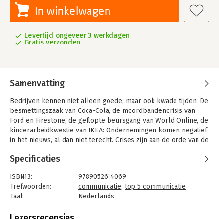
In winkelwagen
Levertijd ongeveer 3 werkdagen
Gratis verzonden
Samenvatting
Bedrijven kennen niet alleen goede, maar ook kwade tijden. De
besmettingszaak van Coca-Cola, de moordbandencrisis van
Ford en Firestone, de geflopte beursgang van World Online, de
kinderarbeidkwestie van IKEA: Ondernemingen komen negatief
in het nieuws, al dan niet terecht. Crises zijn aan de orde van de
dag.
Specificaties
In 'Goed nieuws in kwade tijden' betoogt Paul Stamsnijder dat
een nieuwe periode is aangebroken: het transparantietijdperk.
ISBN13:
9789052614069
Wat zich binnen bedrijven afspeelt, wordt steeds zichtbaarder
Trefwoorden:
communicatie
,
top 5 communicatie
voor het grote publiek. Door Internet is de grens tussen in- en
Taal:
Nederlands
externe communicatie vervaagd, waardoor een incident sneller
Bindwijze:
gebonden
dan ooit tot een crisis escaleert. Niet het beeld dat wordt
Aantal pagina's:
184
Lezersrecensies