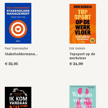
werd dat jaar genomineerd voor de PIM 
Marketing Literatuurprijs.
Paul Stamsnijder
Erik Giebels
Stakeholdermanagement
Topsport op de
werkvloer
Van debat naar
Purpose - Het
dialoog
€ 32,95
verhaal van de
€ 24,99
moraal
Bekijk alle boeken