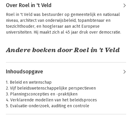
sectoren.
Over Roel in 't Veld
Roel in 't Veld was bestuurder op gemeentelijk en nationaal 
niveau, architect van onderwijsbeleid, topambtenaar en 
toezichthouder, en hoogleraar aan acht Europese 
universiteiten. Hij maakt zich al 45 jaar druk over democratie.
Andere boeken door Roel in 't Veld
Inhoudsopgave
1. Beleid en wetenschap
2. Vijf beleidswetenschappelijke perspectieven
3. Planningsconcepties en -praktijken
4. Verklarende modellen van het beleidsproces
5. Evaluatie-onderzoek, auditing en controle
6. De institutionele beleidsanalyse: naar een intentionele
verklaring
7. De herziening van het Nederlandse stelsel van sociale
Verstrikt in het
Procesmanagement
vangnet
zekerheid