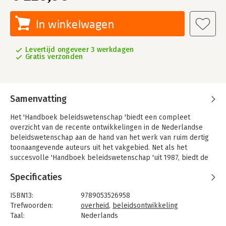
In winkelwagen
Levertijd ongeveer 3 werkdagen
Gratis verzonden
Samenvatting
Het 'Handboek beleidswetenschap 'biedt een compleet
overzicht van de recente ontwikkelingen in de Nederlandse
beleidswetenschap aan de hand van het werk van ruim dertig
toonaangevende auteurs uit het vakgebied. Net als het
succesvolle 'Handboek beleidswetenschap 'uit 1987, biedt de
huidige editie speciaal voor dit handboek bewerkte versies van
Specificaties
de belangrijkste artikelen op het terrein van de Nederlandse
beleidswetenschap.
ISBN13:
9789053526958
Het doel van het 'Handboek beleidswetenschap 'is de kennis
Trefwoorden:
overheid
,
beleidsontwikkeling
en kunde van studenten en beleidsmakers te vergroten over
Taal:
Nederlands
de wijze waarop beleid tot stand komt; de dynamiek en
Bindwijze:
paperback