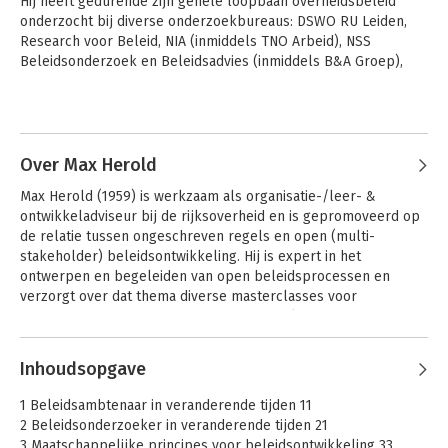
Hij heeft gedurende zijn gehele loopbaan overheidsbeleid 
onderzocht bij diverse onderzoekbureaus: DSWO RU Leiden, 
Research voor Beleid, NIA (inmiddels TNO Arbeid), NSS 
Beleidsonderzoek en Beleidsadvies (inmiddels B&A Groep), 
EIM, Panteia. 

Hij was betrokken bij onderzoekprojecten van alle ministeries, 
Andere boeken door Peter van
van diverse provincies, gemeenten en brancheorganisaties, en 
Hoesel
van de EU. 

Daarnaast was en is hij betrokken bij vele maatschappelijke 
Over Max Herold
activiteiten ter ondersteuning van overheidsbeleid.
Max Herold (1959) is werkzaam als organisatie-/leer- & 
ontwikkeladviseur bij de rijksoverheid en is gepromoveerd op 
de relatie tussen ongeschreven regels en open (multi-
stakeholder) beleidsontwikkeling. Hij is expert in het 
ontwerpen en begeleiden van open beleidsprocessen en 
verzorgt over dat thema diverse masterclasses voor 
ministeries. In 2025 is hij voor een tweede keer gepromoveerd 
op het eliciteren en coderen van ‘tacit’ vaardigheidskennis.
Andere boeken door Max Herold
Inhoudsopgave
Burgerparticipatie
Beleidsonderzoek
1 Beleidsambtenaar in veranderende tijden 11
in het openbaar
in de praktijk
2 Beleidsonderzoeker in veranderende tijden 21
bestuur
3 Maatschappelijke principes voor beleidsontwikkeling 33