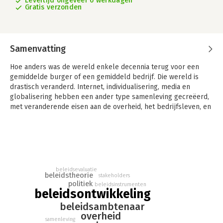
Levertijd ongeveer 6 werkdagen
Gratis verzonden
Samenvatting
Hoe anders was de wereld enkele decennia terug voor een
gemiddelde burger of een gemiddeld bedrijf. Die wereld is
drastisch veranderd. Internet, individualisering, media en
globalisering hebben een ander type samenleving gecreëerd,
met veranderende eisen aan de overheid, het bedrijfsleven, en
aan burgers zelf. Dat heeft consequenties voor de
beleidsontwikkeling. Menig ambtenaar worstelt met de vraag
hoe hij/zij in de huidige wereld het beroep van
beleidsambtenaar goed kan uitoefenen.
Beleidsontwikkeling in de 21e eeuw is bedoeld om
beleidsevaluatie
beleidsambtenaren een steun in de rug te geven. Het biedt
beleidstheorie
stakeholders
niet alleen een nieuw conceptueel kader voor
politiek
beleidsinstrumenten
beleidsontwikkeling
beleidsontwikkeling, maar geeft bovendien een groot aantal
concrete handvatten voor het ambachtelijke werk dat daarvoor
beleidsambtenaar
nodig is. Daarbij wordt tevens stilgestaan bij het verantwoord
overheid
samenleving