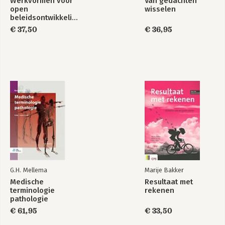
Werkvormen voor
Van gedachten
Over de auteurs 251
open
wisselen
beleidsontwikkeling
Denkfundamenten
De spiraal van
€ 37,50
€ 36,95
ontsluierd!
waarden en
denken
Bekijk alle boeken
G.H. Mellema
Marije Bakker
Medische
Resultaat met
terminologie
rekenen
pathologie
€ 61,95
€ 33,50