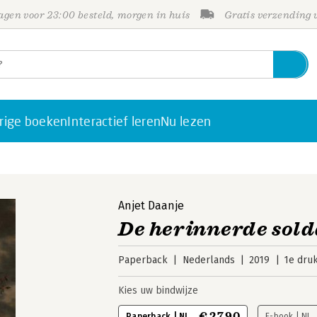
gen voor 23:00 besteld, morgen in huis
Gratis verzending
rige boeken
Interactief leren
Nu lezen
Anjet Daanje
De herinnerde sold
Paperback
Nederlands
2019
1e dru
Kies uw bindwijze
€ 27,90
Paperback | NL
E-book | NL