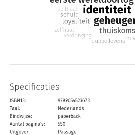
identiteit
zelfhaat
schuld
geheuge
loyaliteit
thuiskoms
zelfhaat
verdringing
huw
dubbellevens
Specificaties
ISBN13:
9789054523673
Taal:
Nederlands
Bindwijze:
paperback
Aantal pagina's:
550
Uitgever:
Passage