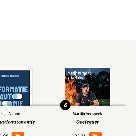
5
rtijn Aslander
Martijn Verspeek
matieautonomie
Goeiegast