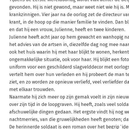
gevonden. Hij is niet gewond, maar weet niet wie hij is.
krankzinnigen. Vier jaar na de oorlog zet de directeur va
krant, in de hoop op die manier familie te vinden. Dan b
en dat hij een vrouw, Julienne, heeft en twee kinderen.
Julienne heeft acht jaar op hem gewacht en wanhopig 
het advies van de artsen in, diezelfde dag nog mee naar h
ook het huis waarin hij met haar blijkt te wonen, herkent
ongemakkelijke situatie, ook voor haar. Hij blijkt een fot
uniform voor een geschilderd slagvelddecor met oorlog
vertelt hem over hun verleden en hij probeert de man te 
ziet, en zo worden ze opnieuw verliefd, veel verliefder 
met elkaar trouwden.
Naarmate hij zich meer op zijn gemak voelt in zijn nieuw
over zijn tijd in de loopgraven. Hij heeft, zoals veel sol
afschuwelijke dingen gedaan. Het ergste vindt hij nog wel 
nachtmerries, van die gruwelijkheden heeft genoten; dat 
De herinnerde soldaat is een roman over het begrip ‘ide