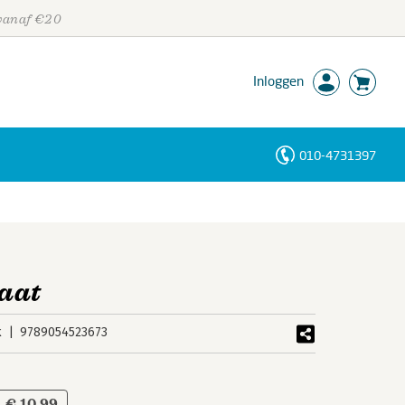
 vanaf €20
Inloggen
010-4731397
Personen
Trefwoorden
aat
k
9789054523673
€ 10,99