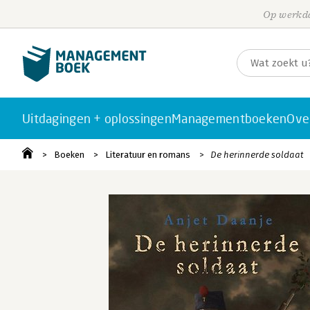
Op werkda
Uitdagingen + oplossingen
Managementboeken
Ove
Boeken
Literatuur en romans
De herinnerde soldaat