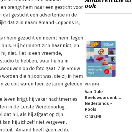
Anderen die di
ook
 Men brengt hem naar een gesticht voor
n dat gesticht een advertentie in de
lijkt dat zijn naam Amand Coppens is,
naar hem gezocht en neemt hem, tegen
uis. Hij herinnert zich haar niet, en
 hij niet. Het is een vreemde,
ostudio te hebben, waar hij nu in
sweduwen op de foto gaat. Zijn vrouw
worden die hij ooit was, die zij in hem
dan ze ooit waren toen ze jaren geleden
Van Dale
Van Dale
Beeldwoordenboek
e leven krijgt hij vaker nachtmerries
Nederlands -
daten in de Eerste Wereldoorlog,
Pools
dat hij, als hij afgaat op zijn
€ 20,99
kan hij zichzelf niet vergeven.
ntiteit’. Amand heeft geen echte