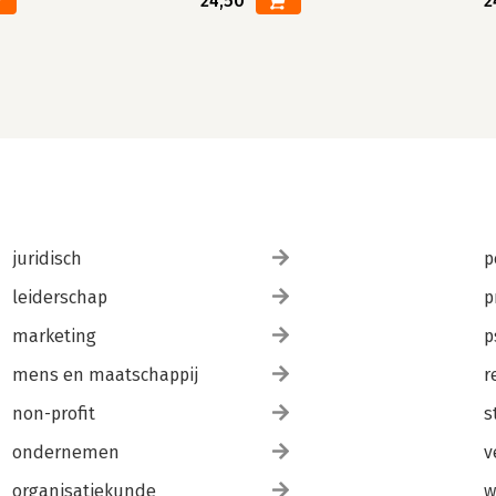
24,50
2
juridisch
p
leiderschap
p
marketing
p
mens en maatschappij
r
non-profit
s
ondernemen
v
organisatiekunde
w