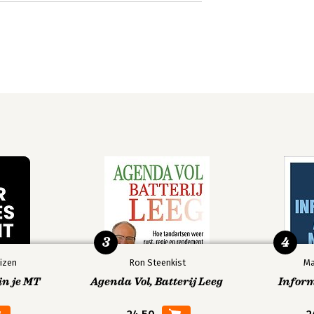
3
4
izen
Ron Steenkist
Ma
in je MT
Agenda Vol, Batterij Leeg
Infor