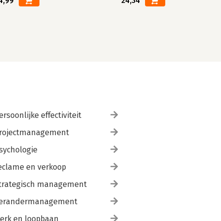
4,99
24,34
ersoonlijke effectiviteit
rojectmanagement
sychologie
eclame en verkoop
trategisch management
erandermanagement
erk en loopbaan