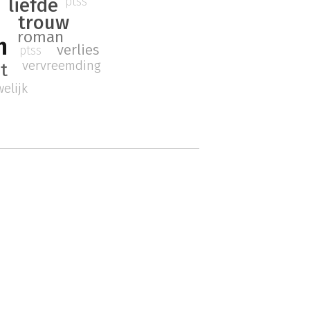
liefde
ptss
trouw
roman
n
verlies
ptss
vervreemding
t
elijk