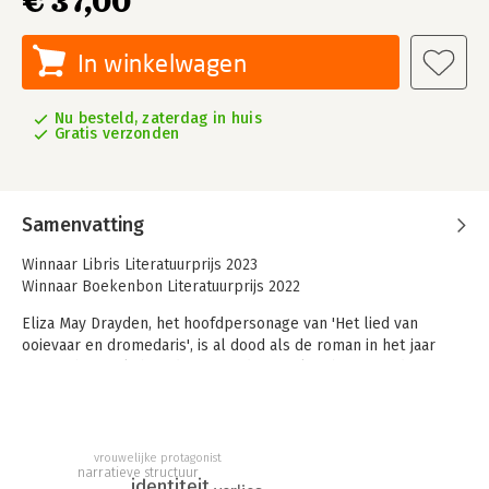
€ 37,00
In winkelwagen
Nu besteld, zaterdag in huis
Gratis verzonden
Samenvatting
Winnaar Libris Literatuurprijs 2023
Winnaar Boekenbon Literatuurprijs 2022
Eliza May Drayden, het hoofdpersonage van 'Het lied van
ooievaar en dromedaris', is al dood als de roman in het jaar
1847 in het Yorkshire dorpje Bridge Fowling begint. Ieder
volgend hoofdstuk schuift ten opzichte van het voorgaande
een stukje op in de tijd, totdat het verhaal in het elfde
hoofdstuk in onze huidige tijd is aangeland. De roman vertelt
dan ook niet over Eliza May Draydens leven, maar over haar
vrouwelijke protagonist
narratieve structuur
roerige leven na de dood.
identiteit