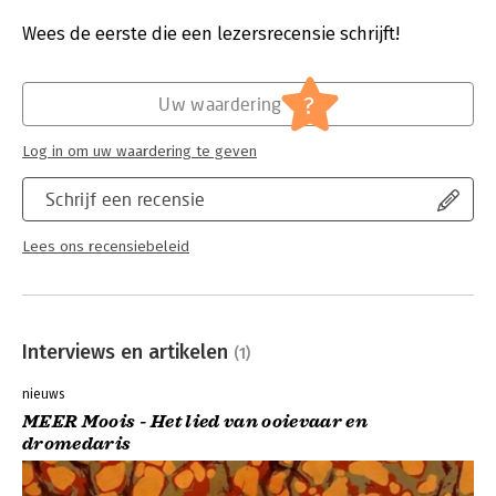
Brontë aangevuld met eigen gedichten van Daanje.
Druk:
1
Verschijningsdatum:
12-5-2022
Wees de eerste die een lezersrecensie schrijft!
Hoofdrubriek:
Literatuur en romans
?
Uw waardering
Log in om uw waardering te geven
Schrijf een recensie
Lees ons recensiebeleid
Interviews en artikelen
(1)
nieuws
MEER Moois - Het lied van ooievaar en
dromedaris