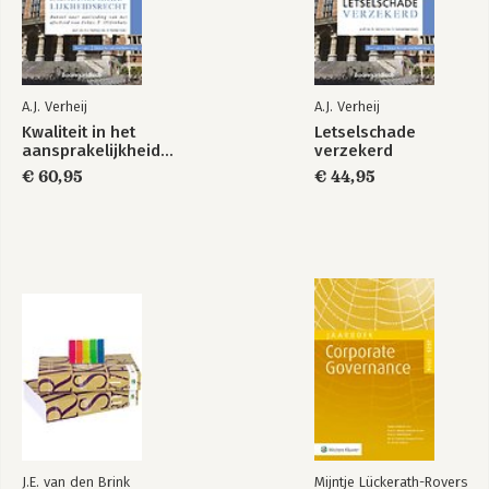
Marc Schröder
Ledenlijst LSA 233
Eerder verschenen in de Letselschadereeks 265
A.J. Verheij
A.J. Verheij
Kwaliteit in het
Letselschade
aansprakelijkheidsrecht
verzekerd
Asser 7-IX
Boom Basics
Verzekering
Aanbestedingsrecht
€ 60,95
€ 44,95
Bekijk alle boeken
J.E. van den Brink
Mijntje Lückerath-Rovers