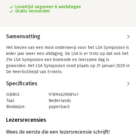
Levertijd ongeveer 6 werkdagen
Gratis verzonden
Samenvatting
Het kiezen van een mooi onderwerp voor het LSA Symposion is
ieder jaar weer een uitdaging. De LSA is er trots op dat ook het
31e LSA Symposion een boeiende en leerzame dag is
geworden. Het LSA Symposion vond plaats op 31 januari 2020 in
De Heerlickheijd van Ermelo.
Het 31e LSA Symposion met de titel LSA Revisited: welke
Specificaties
lessen zijn er nog te leren? stond dit jaar in het teken van
verleden, heden en toekomst, van terugblikken, welke lessen
ISBN13:
9789462908147
er nog te leren zijn en voorzichtige vooruitblikken. Dit alles
Taal:
Nederlands
onder dagvoorzitterschap van niemand minder dan prof. mr.
Bindwijze:
paperback
Ton Hartlief en met een hoog aantal wetenschappelijke
Aantal pagina's:
246
sprekers, die hun licht lieten schijnen over 30 jaar
Uitgever:
Boom Juridische Uitgevers
Lezersrecensies
letselschadepraktijk en welke lessen we daaruit kunnen
Druk:
1
trekken.
Verschijningsdatum:
28-8-2020
Wees de eerste die een lezersrecensie schrijft!