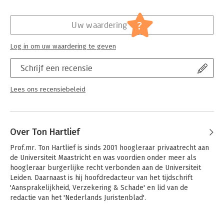
In deze bundel vindt u de bijdragen van de sprekers terug en
Hoofdrubriek:
Juridisch
kunt u de onderwerpen nog eens nalezen en overpeinzen.
Jongbloed:
Onrechtmatige daad / Schadevergoeding
?
Uw waardering
- Letselschade
Serie:
LSA-reeks
Log in om uw waardering te geven
Schrijf een recensie
Lees ons recensiebeleid
Over Ton Hartlief
Prof.mr. Ton Hartlief is sinds 2001 hoogleraar privaatrecht aan 
de Universiteit Maastricht en was voordien onder meer als 
hoogleraar burgerlijke recht verbonden aan de Universiteit 
Leiden. Daarnaast is hij hoofdredacteur van het tijdschrift 
'Aansprakelijkheid, Verzekering & Schade' en lid van de 
redactie van het 'Nederlands Juristenblad'.