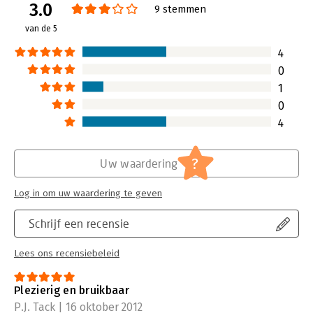
3.0
Verschijningsdatum:
6-8-2019
9 stemmen
van de 5
Hoofdrubriek:
Algemeen management
4
0
1
0
4
?
Uw waardering
Log in om uw waardering te geven
Schrijf een recensie
Lees ons recensiebeleid
Plezierig en bruikbaar
P.J. Tack | 16 oktober 2012