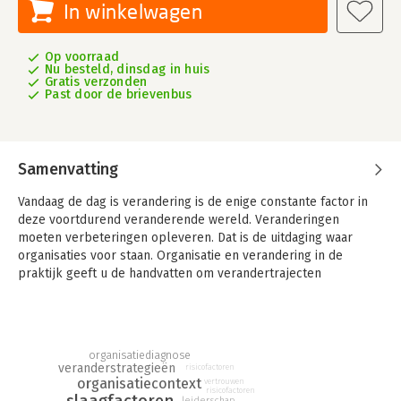
In winkelwagen
Op voorraad
Nu besteld, dinsdag in huis
Gratis verzonden
Past door de brievenbus
Samenvatting
Vandaag de dag is verandering is de enige constante factor in
deze voortdurend veranderende wereld. Veranderingen
moeten verbeteringen opleveren. Dat is de uitdaging waar
organisaties voor staan. Organisatie en verandering in de
praktijk geeft u de handvatten om verandertrajecten
doelgericht in te zetten en te begeleiden.
Dit boek gaat uit van een integrale benadering van
verandermanagement. Essentieel hierbij is dat de
organisatiediagnose
verandermanager kennis heeft van meerdere vakgebieden,
veranderstrategieën
risicofactoren
zoals organisatiekunde, (sociale) psychologie, communicatie en
organisatiecontext
vertrouwen
risicofactoren
beleidswetenschappen. Deze inzichten helpen bij het sturing
leiderschap