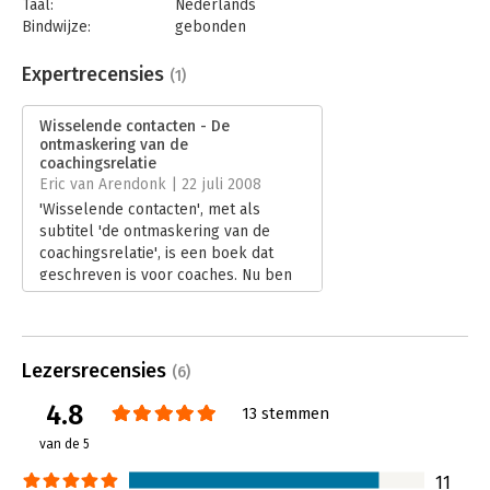
Taal:
Nederlands
kortom voor iedereen die een ander begeleidt bij diens
Bindwijze:
gebonden
persoonlijke ontwikkeling.
Aantal pagina's:
192
Uitgever:
Scriptum
Expertrecensies
(1)
Druk:
3
Verschijningsdatum:
12-11-2014
Wisselende contacten - De
ontmaskering van de
Hoofdrubriek:
Coaching en trainen
coachingsrelatie
Eric van Arendonk | 22 juli 2008
'Wisselende contacten', met als
subtitel 'de ontmaskering van de
coachingsrelatie', is een boek dat
geschreven is voor coaches. Nu ben
ik dat niet, tenminste ik oefen het vak
niet als dusdanig uit. Op het gebied
van coaching kan ik het boek
inhoudelijk dan ook moeilijk
Lezersrecensies
(6)
beoordelen, maar ik geef wel al een
kleine twintig jaar leiding aan een
4.8
13 stemmen
wisselende groep medewerkers.
van de 5
Lees verder
11