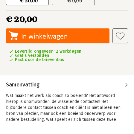
€ 20,00
€ 9,99
€ 20,00
In winkelwagen
Levertijd ongeveer 12 werkdagen
Gratis verzonden
Past door de brievenbus
Samenvatting
Wat maakt het werk als coach zo boeiend? Het antwoord
hierop is onomwonden: de wisselende contacten! Het
bijzondere contact tussen coach en cliënt is niet alleen een
bron van plezier, maar ook een boeiend onderwerp voor
nadere bestudering. Wat speelt er zich tussen deze twee
mensen nu precies af? Hoe kan het dat de coach soms de
meest confronterende dingen zegt of doet en de cliënt zich