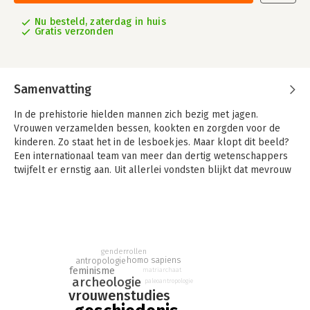
Nu besteld, zaterdag in huis
Gratis verzonden
Samenvatting
In de prehistorie hielden mannen zich bezig met jagen.
Vrouwen verzamelden bessen, kookten en zorgden voor de
kinderen. Zo staat het in de lesboekjes. Maar klopt dit beeld?
Een internationaal team van meer dan dertig wetenschappers
twijfelt er ernstig aan. Uit allerlei vondsten blijkt dat mevrouw
sapiens, de prehistorische vrouw, veel machtiger en krachtiger
was dan lang is gedacht.
genderrollen
homo sapiens
antropologie
feminisme
matriarchaat
archeologie
paleoantropologie
vrouwenstudies