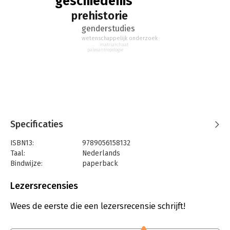
geschiedenis
prehistorie
genderstudies
wetenschappelijk onderzoek
matriarchaat
paleoantropologie
Specificaties
ISBN13:
9789056158132
Taal:
Nederlands
Bindwijze:
paperback
Aantal pagina's:
176
Uitgever:
Bornmeer
Lezersrecensies
Druk:
1
Verschijningsdatum:
1-4-2022
Wees de eerste die een lezersrecensie schrijft!
Hoofdrubriek:
Geschiedenis