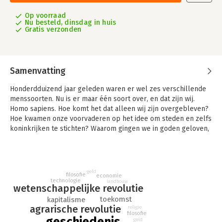
Op voorraad
Nu besteld, dinsdag in huis
Gratis verzonden
Samenvatting
Honderdduizend jaar geleden waren er wel zes verschillende
menssoorten. Nu is er maar één soort over, en dat zijn wij.
Homo sapiens. Hoe komt het dat alleen wij zijn overgebleven?
Hoe kwamen onze voorvaderen op het idee om steden en zelfs
koninkrijken te stichten? Waarom gingen we in goden geloven,
maar ook in natiestaten, en in bedrijven. Waarom vertrouwen
we op geld, boeken en wetten? En hoe zal onze wereld er in
de toekomst uitzien?
geld
In 'Sapiens' neemt Yuval Noah Harari ons mee op een
filosofie
economie
technologie
landbouw
fascinerende reis door de geschiedenis van de mensheid. Wie
wetenschappelijke revolutie
zijn we? Waar komen we vandaan? En hoe zijn we geworden
toekomst
kapitalisme
wie we nu zijn? In zijn aanstekelijke relaas laat Harari ons
agrarische revolutie
religie
filosofie
kennismaken met een raadselachtig fenomeen: de mens.
geschiedenis
geld