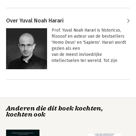
Over Yuval Noah Harari
Prof. Yuval Noah Harari is historicus, 
filosoof en auteur van de bestsellers 
'Homo Deus' en 'Sapiens'. Harari wordt 
gezien als een

van de meest invloedrijke 
intellectuelen ter wereld. Tot zijn 
lezers en bewonderaars behoren o.a. 
Barack Obama en Mark Zuckerberg.
Andere boeken door Yuval Noah
Harari
Anderen die dit boek kochten,
kochten ook