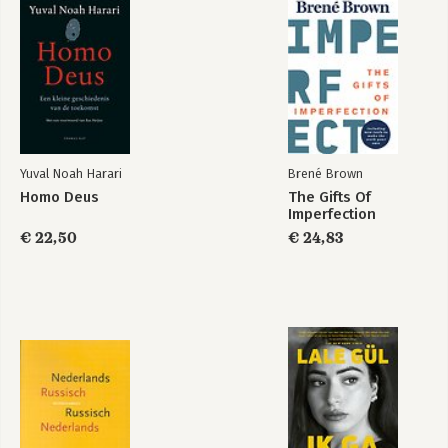
Nexus - Van het
Homo Deus
stenen tijdperk tot
AI
Yuval Noah Harari
Brené Brown
Homo Deus
The Gifts Of
Imperfection
€ 22,50
€ 24,83
Homo Deus :
Sapiens - A Brief
History of
Humankind