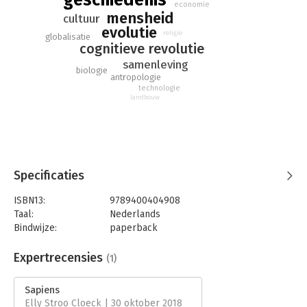
economie
mensheid
cultuur
evolutie
religie
globalisatie
cognitieve revolutie
samenleving
biologie
antropologie
technologie
landbouw
Specificaties
ISBN13:
9789400404908
Taal:
Nederlands
Bindwijze:
paperback
Aantal pagina's:
464
Uitgever:
Thomas Rap
Expertrecensies
(1)
Verschijningsdatum:
10-10-2019
Sapiens
Hoofdrubriek:
Mens en maatschappij
Elly Stroo Cloeck | 30 oktober 2018