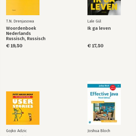
T.N. Drenjasowa
Lale Gül
Bekijk alle boeken
Woordenboek
Ik ga leven
Nederlands
Russisch, Russisch
Nederlands
€ 19,50
€ 17,50
Gojko Adzic
Joshua Bloch