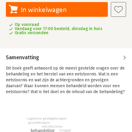
In winkelwagen
Op voorraad
Vandaag voor 17:00 besteld, dinsdag in huis
Gratis verzonden
Samenvatting
Dit boek geeft antwoord op de meest gestelde vragen over de
behandeling en het herstel van een eetstoornis. Wat is een
eetstoornis en wat zijn de achtergronden en gevolgen
daarvan? Waar kunnen mensen behandeld worden voor een
eetstoornis? Wat is het doel en de inhoud van de behandeling?
Welke behandelingen zijn effectief? Kan iedereen herstellen
van een eetstoornis? Hoe lang duurt het herstelproces en hoe
groot is het risico op een terugval? Inmiddels is veel
onderzoek gedaan, zodat op de meeste vragen een antwoord
cognitieve gedragstherapie
gegeven kan worden op basis van wetenschappelijk
gezinstherapie
risicofactoren
onderzoek.
behandeling
terugval