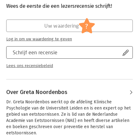
(K.U.Leuven) en psychotherapeut.
Verschijningsdatum:
8-11-2014
Wees de eerste die een lezersrecensie schrijft!
Hoofdrubriek:
Psychologie
?
Uw waardering
Log in om uw waardering te geven
Schrijf een recensie
Lees ons recensiebeleid
Over Greta Noordenbos
Dr. Greta Noordenbos werkt op de afdeling Klinische 
Psychologie van de Universiteit Leiden en is een expert op het 
gebied van eetstoornissen. Ze is lid van de Nederlandse 
Academie van Eetstoornissen (NAE) en heeft diverse artikelen 
en boeken geschreven over preventie en herstel van 
eetstoornissen.