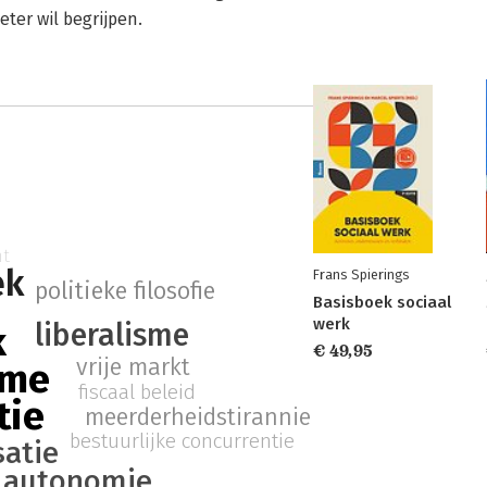
ter wil begrijpen.
ht
ek
Frans Spierings
politieke filosofie
Basisboek sociaal
werk
liberalisme
k
€ 49,95
vrije markt
sme
fiscaal beleid
tie
meerderheidstirannie
bestuurlijke concurrentie
satie
e autonomie