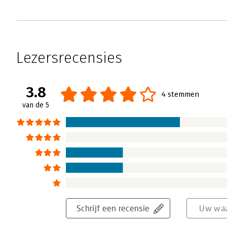
Lezersrecensies
3.8
4 stemmen
van de 5
Schrijf een recensie
Uw waa