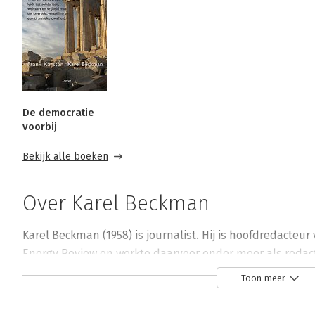
De democratie
voorbij
Bekijk alle boeken
Over Karel Beckman
Karel Beckman (1958) is journalist. Hij is hoofdredacte
Energy Review en werkte daarvoor onder meer als redacte
Eerder publiceerde hij het boek 'Het broeikaseffect best
Toon meer
van het milieu'. Zijn website is charlieville.nl.