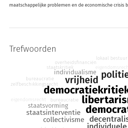
maatschappelijke problemen en de economische crisis be
Trefwoorden
lokaal bestuur
overheidsfinanciën
eigendomsrec
staatskritiek
individualisme
politi
vrijheid
bureaucratie
zelfbeschikkingsrecht
democratiekritie
libertari
eigendomsrecht
bureaucratie
staatsvorming
democra
staatsinterventie
decentrali
collectivisme
individuel