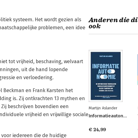
Anderen die di
itiek systeem. Het wordt gezien als
ook
maatschappelijke problemen, een idee
et tot vrijheid, beschaving, welvaart
panningen, uit de hand lopende
ressie en verloedering.
rel Beckman en Frank Karsten het
dding is. Zij ontkrachten 13 mythen en
Zij beschrijven bovendien een
Martijn Aslander
ividuele vrijheid en vrijwillige sociale
Informatieautonomie
€ 24,99
 voor iedereen die de huidige