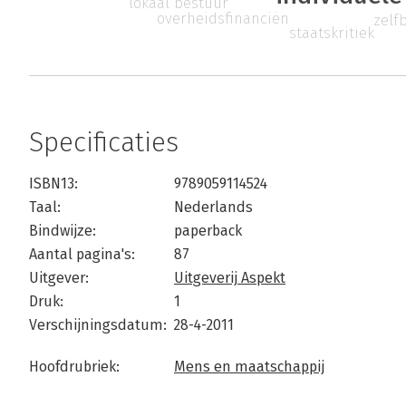
lokaal bestuur
overheidsfinanciën
zelf
staatskritiek
Specificaties
ISBN13:
9789059114524
Taal:
Nederlands
Bindwijze:
paperback
Aantal pagina's:
87
Uitgever:
Uitgeverij Aspekt
Druk:
1
Verschijningsdatum:
28-4-2011
Hoofdrubriek:
Mens en maatschappij