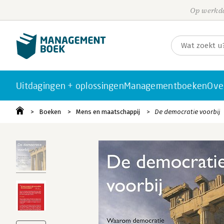
Op werkda
Uitdagingen + oplossingen
Managementboeken
Ove
Boeken
Mens en maatschappij
De democratie voorbij