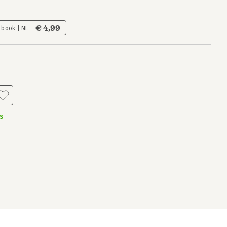
€ 4,99
-book | NL
s