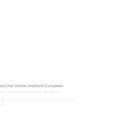
ur van het online medium European 
ur bij het Financieele Dagblad. 
aat niet: de mythe van de ondergang 