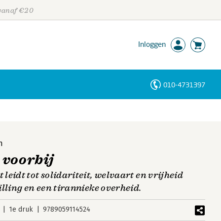
 vanaf €20
Inloggen
010-4731397
Personen
Trefwoorden
n
 voorbij
eidt tot solidariteit, welvaart en vrijheid
lling en een tirannieke overheid.
1e druk
9789059114524