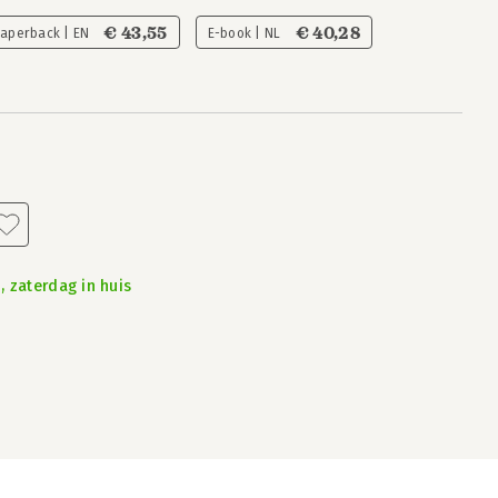
€ 43,55
€ 40,28
Paperback | EN
E-book | NL
, zaterdag in huis