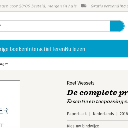
gen voor 23:00 besteld, morgen in huis
Gratis verzending
rige boeken
Interactief leren
Nu lezen
nager
Roel Wessels
De complete p
Essentie en toepassing 
Paperback
Nederlands
201
Kies uw bindwijze