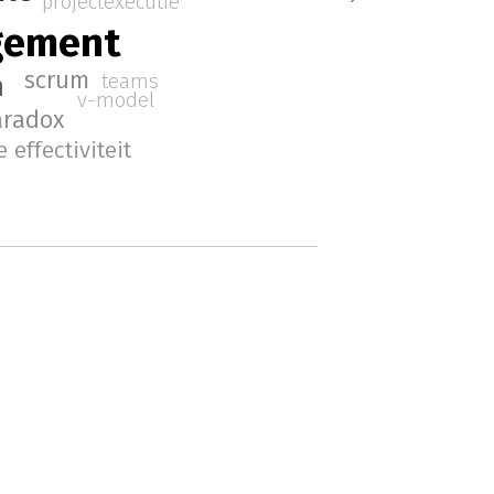
projectexecutie
gement
scrum
teams
n
v-model
aradox
 effectiviteit