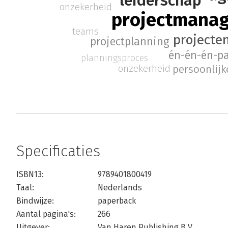
leiderschap
onzekerheid
projectmana
teams
projecte
projectplanning
én-én-én-p
planningsproces
onzekerheid
persoonlijke
Specificaties
ISBN13:
9789401800419
Taal:
Nederlands
Bindwijze:
paperback
Aantal pagina's:
266
Uitgever:
Van Haren Publishing B.V.