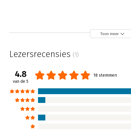
De complete projectmanager
Henny Portman | 13 september 2016
Toon meer
Roel Wessels neemt ons in De complete proj
kern, het hoe, van projectmanagement en d
Lezersrecensies
(1)
vastlegging van zijn eigen persoonlijke erv
Lees verder
4.8
18 stemmen
van de 5