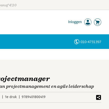
 vanaf €20
Inloggen
010-4731397
Personen
Trefwoorden
rojectmanager
van projectmanagement en agile leiderschap
6
1e druk
9789401800419