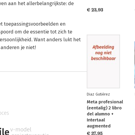
n aan het allerbelangrijkste: de
€ 23,93
met toepassingsvoorbeelden en
oord om de essentie tot zich te
persoonlijkheid. Want anders lukt het
 anderen je niet!
Diaz Gutiérez
Meta profesional
(eentalig) 2 libro
oces
del alumno +
Intertaal
augmented
v-model
ile
€ 37,95