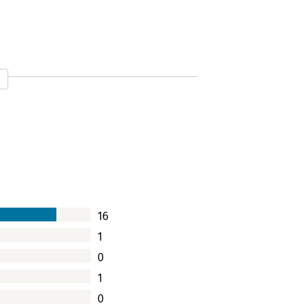
ectmanager mee naar, in zijn ogen, de
e mens achter de projectmanager. Een
aringen gedurende de afgelopen 20 jaar.
16
1
0
1
0