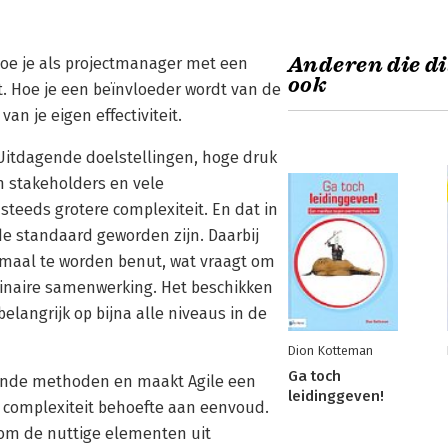
Anderen die di
oe je als projectmanager met een
ook
t. Hoe je een beïnvloeder wordt van de
an je eigen effectiviteit.
Uitdagende doelstellingen, hoge druk
n stakeholders en vele
teeds grotere complexiteit. En dat in
 standaard geworden zijn. Daarbij
imaal te worden benut, wat vraagt om
linaire samenwerking. Het beschikken
angrijk op bijna alle niveaus in de
Dion Kotteman
Ga toch
tende methoden en maakt Agile een
leidinggeven!
 complexiteit behoefte aan eenvoud.
n om de nuttige elementen uit