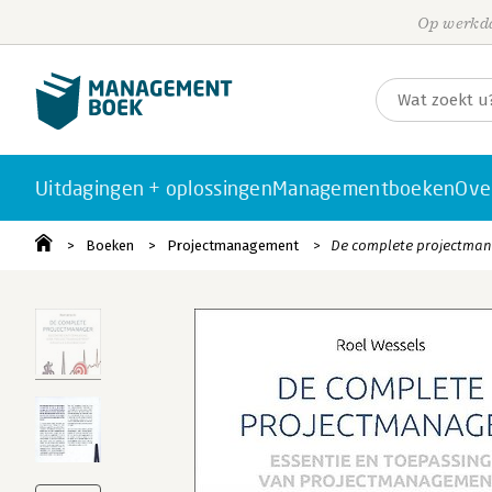
Op werkda
Uitdagingen + oplossingen
Managementboeken
Ove
Boeken
Projectmanagement
De complete projectma