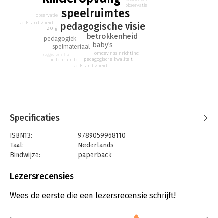
observatie
speelruimtes
observatie
zelfstandigheid
pedagogische visie
zorg
betrokkenheid
pedagogiek
baby's
spelmateriaal
omgevingsinrichting
reggio-emilia
pedagogische kwaliteit
buitenruimte
zelfstandigheid
Specificaties
ISBN13:
9789059968110
Taal:
Nederlands
Bindwijze:
paperback
Aantal pagina's:
165
Uitgever:
TerraLannoo
Lezersrecensies
Verschijningsdatum:
21-4-2026
Wees de eerste die een lezersrecensie schrijft!
Hoofdrubriek:
Schoolboeken