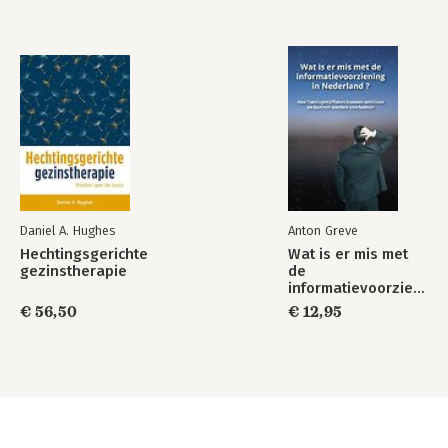
Daniel A. Hughes
Anton Greve
Hechtingsgerichte
Wat is er mis met
gezinstherapie
de
informatievoorziening
in Nederland ?
€ 56,50
€ 12,95