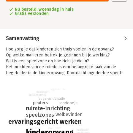
Nu besteld, woensdag in huis
Gratis verzonden
Samenvatting
Hoe zorg je dat kinderen zich thuis voelen in de opvang?
Op welke manieren betrek je gezinnen bij je werking?
Wat is een speelzone en hoe richt je die in?
Het inrichten van de ruimte is een belangrijke taak van de
begeleider in de kinderopvang. Doordacht ingedeelde speel-
en leefruimtes versterken de exploratiedrang en
betrokkenheid bij de allerjongsten. Bovendien verhoogt een
reggio-emilia
rijke omgeving hun welbevinden aanzienlijk.
montessori
buitenruimte
In Speel- en leefruimtes in de voorschoolse kinderopvang leer
ouderparticipatie
je hoe je aantrekkelijke ruimtes met gevarieerde
peuters
onderwijs
ruimte-inrichting
speelplekken maakt voor baby’s en peuters. Aan de hand van
welbevinden
speelzones
talrijke voorbeelden ontdek je hoe je de inzichten in dit boek
ervaringsgericht werken
concreet maakt. Vijf handige checklists helpen je om je
ruimtes in de praktijk te evalueren en te verbeteren.
sfeer
creativiteit
sfeer
kinderopvang
montessori
creativiteit