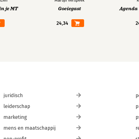
izen
Martijn Verspeek
R
in je MT
Goeiegast
Agenda V
24,34
2
juridisch
p
leiderschap
p
marketing
p
mens en maatschappij
r
non-profit
s