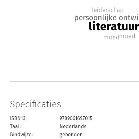
leiderschap
persoonlijke ontwi
literatuu
moed
moed
Specificaties
ISBN13:
9789061697015
Taal:
Nederlands
Bindwijze:
gebonden