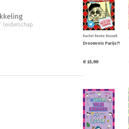
kkeling
r
leiderschap
Rachel Renée Russell
Droomreis Parijs?!
€ 15,99