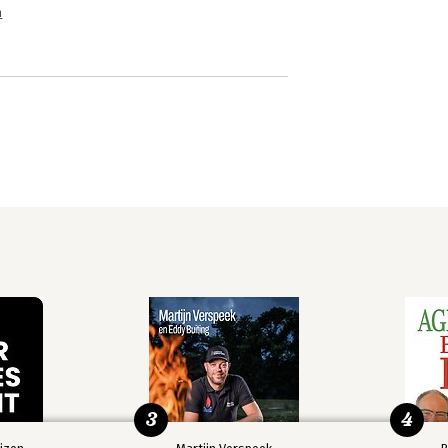
n
3
4