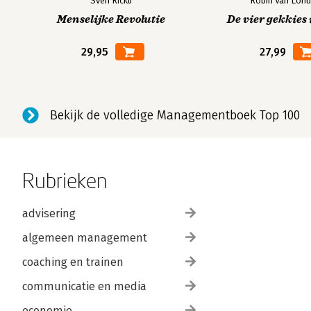
Sven Rickli
Robin Van Lohu
Menselijke Revolutie
De vier gekkies 
29,95
27,99
Bekijk de volledige Managementboek Top 100
Rubrieken
advisering
algemeen management
coaching en trainen
communicatie en media
economie