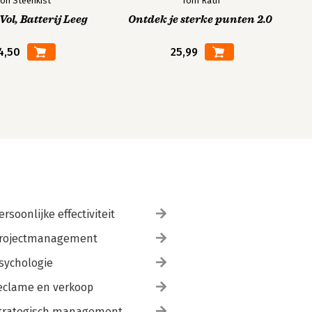
on Steenkist
Tom Rath
ol, Batterij Leeg
Ontdek je sterke punten 2.0
4,50
25,99
ersoonlijke effectiviteit
rojectmanagement
sychologie
eclame en verkoop
trategisch management