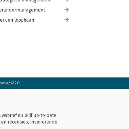
erandermanagement
erk en loopbaan
 vanaf €20
uwsbrief en blijf up-to-date
 en recensies, inspirerende
s.