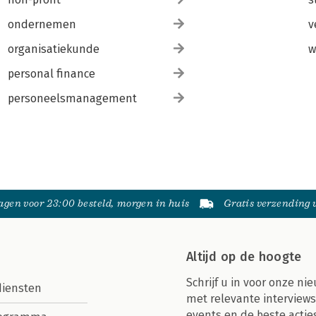
ondernemen
v
organisatiekunde
w
personal finance
personeelsmanagement
gen voor 23:00 besteld, morgen in huis
Gratis verzending
Altijd op de hoogte
Schrijf u in voor onze nie
diensten
met relevante interviews
events en de beste actie