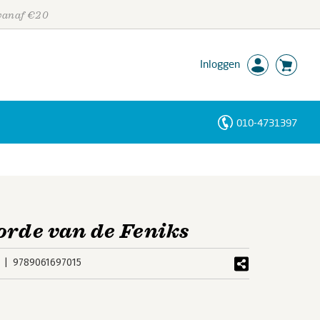
 vanaf €20
Inloggen
010-4731397
Personen
Trefwoorden
orde van de Feniks
9789061697015