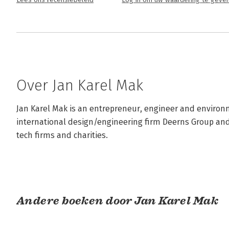
Lees ons recensiebeleid
Log in om uw waardering te geve
Over Jan Karel Mak
Jan Karel Mak is an entrepreneur, engineer and environme
international design/engineering firm Deerns Group an
tech firms and charities.
Andere boeken door Jan Karel Mak