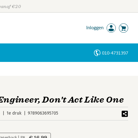
 vanaf €20
Inloggen
010-4731397
Personen
Trefwoorden
Engineer, Don't Act Like One
0
1e druk
9789063695705
€ 16,99
Paperback | EN