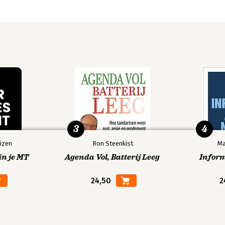
3
4
izen
Ron Steenkist
Ma
in je MT
Agenda Vol, Batterij Leeg
Infor
24,50
2