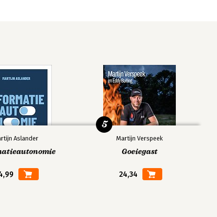
5
rtijn Aslander
Martijn Verspeek
matieautonomie
Goeiegast
4,99
24,34