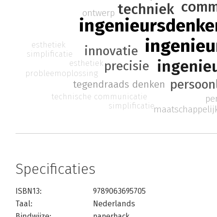
comm
techniek
ontwerp
ingenieursdenke
ingenieu
esthetiek
innovatie
simplificatie
ingenie
esthetiek
precisie
probleemoplossing
persoonl
tegendraads denken
technische communicatie
pe
simplificatie
maatschappelij
Specificaties
ISBN13:
9789063695705
Taal:
Nederlands
Bindwijze:
paperback