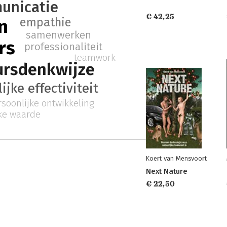
unicatie
€ 42,25
empathie
n
samenwerken
rs
professionaliteit
teamwork
ursdenkwijze
ijke effectiviteit
rsoonlijke ontwikkeling
ke waarde
Koert van Mensvoort
Next Nature
€ 22,50