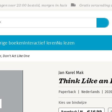
gen voor 23:00 besteld, morgen in huis
Gratis verzending
rige boeken
Interactief leren
Nu lezen
r, Don't Act Like One
Jan Karel Mak
Think Like an 
Paperback
Nederlands
202
Kies uw bindwijze
€ 16,99
Paperback | NL