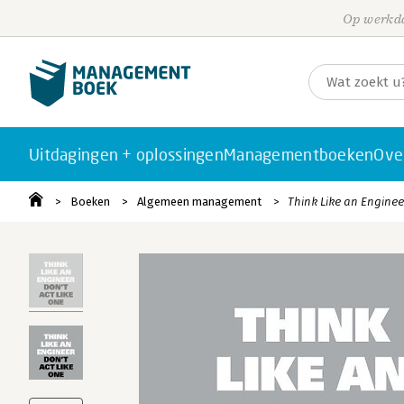
Op werkda
Uitdagingen + oplossingen
Managementboeken
Ove
Boeken
Algemeen management
Think Like an Enginee