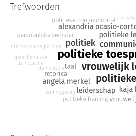
Trefwoorden
internati
politieke communicatie
alexandria ocasio-cort
politieke l
persoonlijke verhalen
politiek
communi
internationale politiek
politieke toes
speechanalyse
democratie
vrouwelijk 
taal
democratie
retorica
politieke
angela merkel
kaja 
leiderschap
leidinggeven
politieke framing
vrouweli