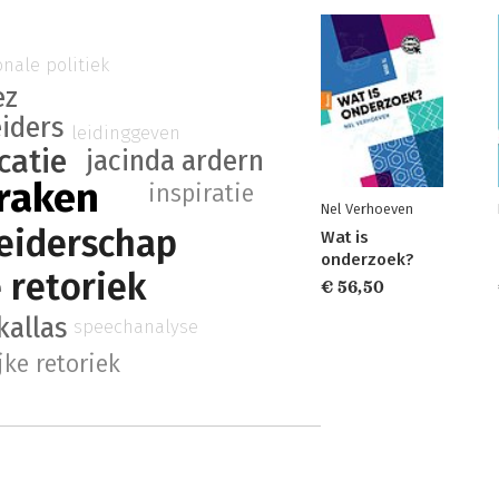
onale politiek
ez
eiders
leidinggeven
catie
jacinda ardern
praken
inspiratie
Nel Verhoeven
leiderschap
Wat is
onderzoek?
 retoriek
€ 56,50
kallas
speechanalyse
jke retoriek