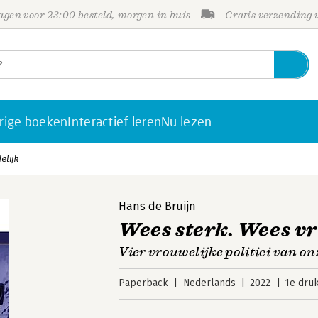
gen voor 23:00 besteld, morgen in huis
Gratis verzending
rige boeken
Interactief leren
Nu lezen
elijk
Hans de Bruijn
Wees sterk. Wees v
Vier vrouwelijke politici van on
Paperback
Nederlands
2022
1e dru