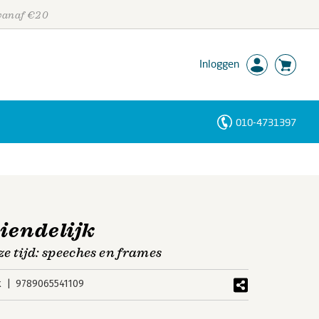
 vanaf €20
Inloggen
010-4731397
Personen
Trefwoorden
riendelijk
ze tijd: speeches en frames
k
9789065541109