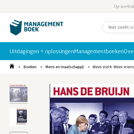
Op werkda
Uitdagingen + oplossingen
Managementboeken
Ove
Boeken
Mens en maatschappij
Wees sterk. Wees vriend