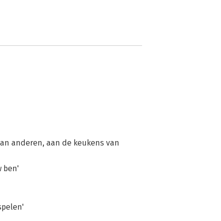
 van anderen, aan de keukens van
w ben'
spelen'