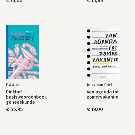
€ 15,00
€ 15,99
P.A.A. Klok
Joost van Driel
Pinkhof
Van agenda tot
basiswoordenboek
zomervakantie
geneeskunde
€ 55,95
€ 19,00