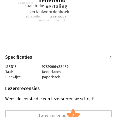
nederland
- Vormgeving met steunkleur
taalbeheersing
vertaling
taalstudie
- Handig snelzoeksysteem
vertaalwoordenboek
grammatica
alphabetisch
pocketwoordenboek
Specificaties
ISBN13:
9789066488489
Taal:
Nederlands
Bindwijze:
paperback
Aantal pagina's:
4
Uitgever:
Van Dale Uitgevers
Lezersrecensies
Druk:
4
Verschijningsdatum:
14-5-2019
Wees de eerste die een lezersrecensie schrijft!
Hoofdrubriek:
Woordenboeken en taal
?
Uw waardering