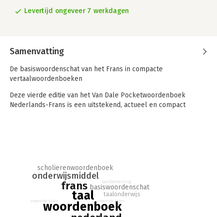
Levertijd ongeveer 7 werkdagen
Samenvatting
De basiswoordenschat van het Frans in compacte
vertaalwoordenboeken
Deze vierde editie van het Van Dale Pocketwoordenboek
Nederlands-Frans is een uitstekend, actueel en compact
schoolwoordenboek waarmee iedere scholier slaagt. Dit, door
docenten aanbevolen woordenboek voor de boekenlijst, bevat
alle basisinformatie van het Frans die nodig is om op school of
in de praktijk goed Frans te kunnen begrijpen, spreken of
schrijven.
scholierenwoordenboek
- Heldere vertalingen en duidelijke voorbeelden
onderwijsmiddel
- Informatie over grammatica, voor correct taalgebruik
frans
taalbeheersing
basiswoordenschat
- Inhoud: 30.000 trefwoorden
taal
taalonderwijs
- Bladzijden: 533
vreemde talen
vreemde talen
woordenboek
- Afmetingen: 12,7 cm x 19,2 cm