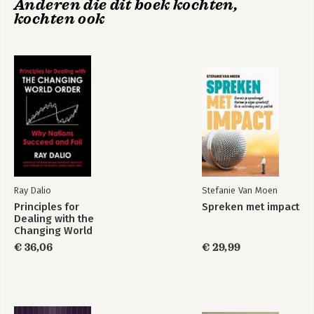
Anderen die dit boek kochten,
gevangenissen
Organization
kochten ook
8. De wetmatigheden van verandering ontvouwen: organisatie
als flux en transformatie
9. Het gemene gezicht: organisaties als instrument van
overheersing
Bekijk alle boeken
10. De kunst van organisatie van organisatie-analyse
11. Imaginisatie: een aanwijzing voor de toekomst
Bibliografische aantekeningen
Bibliografie
Index
Ray Dalio
Stefanie Van Moen
Principles for
Spreken met impact
Dealing with the
Changing World
Order
€ 36,06
€ 29,99