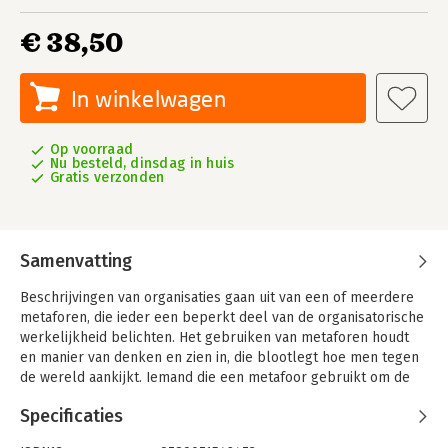
€ 38,50
In winkelwagen
Op voorraad
Nu besteld, dinsdag in huis
Gratis verzonden
Samenvatting
Beschrijvingen van organisaties gaan uit van een of meerdere
metaforen, die ieder een beperkt deel van de organisatorische
werkelijkheid belichten. Het gebruiken van metaforen houdt
en manier van denken en zien in, die blootlegt hoe men tegen
de wereld aankijkt. Iemand die een metafoor gebruikt om de
eigenschappen van iets te verduidelijken zegt in feite dat X een
Specificaties
beeld is van Y. Daarbij worden de gemeenschappelijke
kenmerken benadrukt, terwijl de verschillen worden