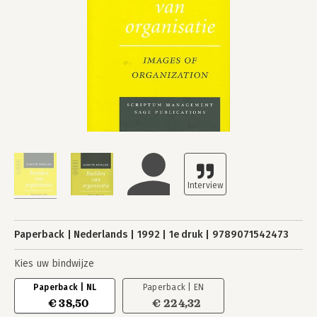
Paperback
Nederlands
1992
1e druk
9789071542473
Kies uw bindwijze
Paperback | NL
Paperback | EN
€ 38,50
€ 224,32