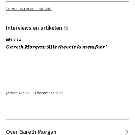
hanteren bij het beschouwen van organisaties en situaties
Lees ons recensiebeleid
ontstaat een rijker en completer beeld van de werkelijkheid
dat een wijder scala van mogelijke acties oplevert.
Interviews en artikelen
(1)
interview
Gareth Morgan: ‘Alle theorie is metafoor’
Jeroen Ansink
11 december 2012
Over Gareth Morgan