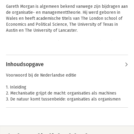
Gareth Morgan is algemeen bekend vanwege zijn bijdragen aan 
de organisatie- en managementtheorie. Hij werd geboren in 
Wales en heeft academische titels van The London school of 
Economics and Political Science, The University of Texas in 
Austin en The University of Lancaster.

Hij is auteur van zeven boeken, waaronder 'Sociological 
Paradigms and Organizational Analysis' (samen met Gibson 
Andere boeken door Gareth Morgan
Burrell), 'Beyond Method', 'Images of Organization', Creative 
Organization Theory', en 'Riding the Waves of Change'. Dit 
Inhoudsopgave
laatste boek werd in het Nederlands vertaald onder de titel 'De 
nieuwe manager'.

Voorwoord bij de Nederlandse editie
Morgan is Distinguished Research Professor aan York 
1. Inleiding
University, Toronto, en heeft zitting gehad in de redactie van 
2. Mechanisatie grijpt de macht: organisaties als machines
een aantal vooraanstaande academische tijdschriften 
3. De natuur komt tussenbeide: organisaties als organismen
waaronder 'Administration and Society', 'The Academy of 
4. Op weg naar zelfregulering: organisaties als hersenen
Management Review', en 'Organization Studies'.
5. Een sociale werkelijkheid creëren: organisaties als culturen
6. Belangen, conflict en macht: organisaties als politieke
systemen
7. Op onderzoek in Plato's grot: organisaties als geestelijke
Images of