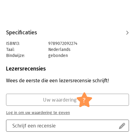
Specificaties
ISBN13:
9789072092274
Taal:
Nederlands
Bindwijze:
gebonden
Aantal pagina's:
164
Uitgever:
Rendement
Lezersrecensies
Druk:
1
Verschijningsdatum:
20-10-2022
Wees de eerste die een lezersrecensie schrijft!
Hoofdrubriek:
IT-management / ICT
,
Juridisch
Jongbloed:
Strafrecht - Computercriminaliteit (incl.
?
Uw waardering
phishing, ddos)
Log in om uw waardering te geven
Schrijf een recensie