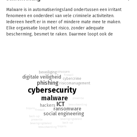
Malware is in automatiseringsland ondertussen een irritant
fenomeen en onderdeel van vele criminele activiteiten.
Iedereen heeft er in meer of mindere mate mee te maken.
Elke organisatie loopt het risico, zonder adequate
bescherming, besmet te raken. Daarmee loopt ook de
continuïteit van het werk, en misschien zelfs het voortbestaan
van uw bedrijf, serieus gevaar.
Dit boek geeft u een kijkje in de duistere wereld van trojans en
phishers, hackers en social engineers. Ook is er veel aandacht
voor de valkuilen die u als gebruiker of als organisatie langs
virussen
beveiliging
de digitale snelweg tegenkomt. Met al die kennis kunt u
firewall
digitale veiligheid
cybercrime
vervolgens maatregelen nemen om die digitale narigheid
phishing
risicomanagement
buiten de deur te houden. En om er geen slachtoffer van te
cybersecurity
worden.
malware
preventie
ICT
hackers
bewustwording
ransomware
trojans
firewall
social engineering
back-up
beveiligingsbeleid
preventie
back-up
beveiligingsbeleid
trojans
bewustwording