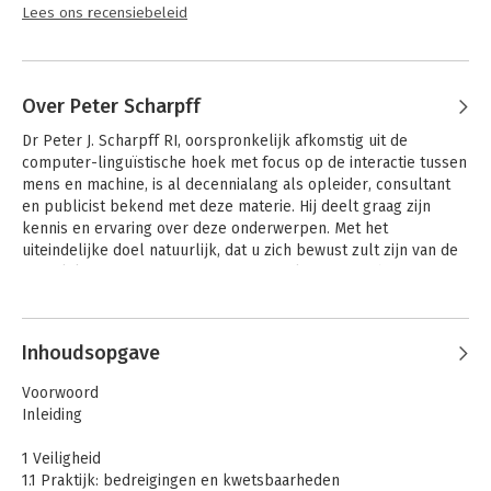
Lees ons recensiebeleid
Over Peter Scharpff
Dr Peter J. Scharpff RI, oorspronkelijk afkomstig uit de 
computer-linguïstische hoek met focus op de interactie tussen 
mens en machine, is al decennialang als opleider, consultant 
en publicist bekend met deze materie. Hij deelt graag zijn 
kennis en ervaring over deze onderwerpen. Met het 
uiteindelijke doel natuurlijk, dat u zich bewust zult zijn van de 
mogelijke risico’s en gevaren. Want Malware en Cybersecurity 
behoren tot de verplichte kost voor iedereen die zich veilig wil 
Andere boeken door Peter Scharpff
voelen en ook veilig wil zijn in de digitale wereld.
Inhoudsopgave
Voorwoord
Inleiding
1 Veiligheid
1.1 Praktijk: bedreigingen en kwetsbaarheden