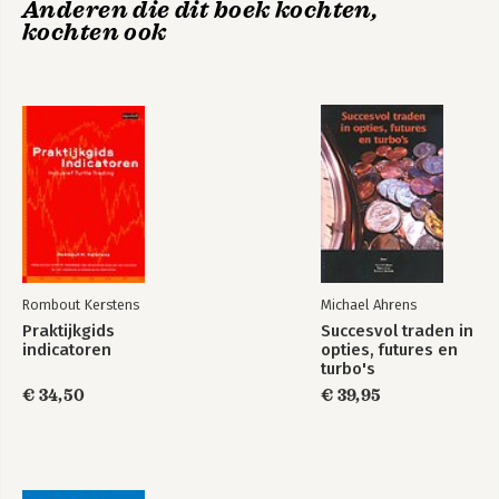
Anderen die dit boek kochten,
7. Continueringspatronen
opties, futures en
kochten ook
turbo's
8. Inleiding tot de Elliot Wave-theorie
Deel 3 Statistische analyse
9. Trendvolgende indicatoren
10. Oscillatoren
Bekijk alle boeken
11. Trendindicatoren
12. Volume-indicatoren
13. Sentimentsindicatoren
14. Binaire indicatoren
15. Handelssystemen en moneymanagement
16. Kwantitatieve analyse
17. Conclusies
Rombout Kerstens
Michael Ahrens
Literatuuroverzicht
Praktijkgids
Succesvol traden in
Appendices
indicatoren
opties, futures en
Register
turbo's
€ 34,50
€ 39,95