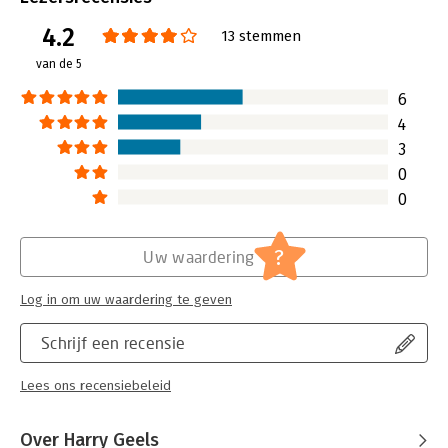
Uitgever:
Keyword Info Systems
4.2
Druk:
3
13 stemmen
Hoofdrubriek:
Financieel management
van de 5
6
4
3
0
0
?
Uw waardering
Log in om uw waardering te geven
Schrijf een recensie
Lees ons recensiebeleid
Over Harry Geels