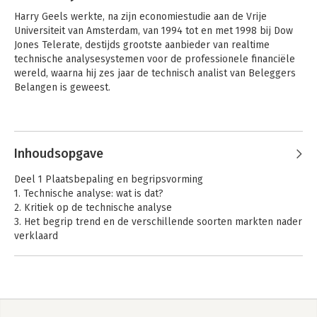
Harry Geels werkte, na zijn economiestudie aan de Vrije 
Universiteit van Amsterdam, van 1994 tot en met 1998 bij Dow 
Jones Telerate, destijds grootste aanbieder van realtime 
technische analysesystemen voor de professionele financiële 
wereld, waarna hij zes jaar de technisch analist van Beleggers 
Belangen is geweest.

Sinds eind 2004 is hij Senior Investment Manager bij 
Andere boeken door Harry Geels
Compendeon bv. hij houdt zich daar onder andere bezig met 
ontwikkelen van kwantitatieve beleggingsmodellen en het 
Inhoudsopgave
'screenen' van fondsmanagers. Hij is daarnaast (sinds april 
2000) als uitvoerend hoofdredacteur verbonden aan het 
Deel 1 Plaatsbepaling en begripsvorming
maandblad Technische en Kwantitatieve Analyse.
1. Technische analyse: wat is dat?
2. Kritiek op de technische analyse
3. Het begrip trend en de verschillende soorten markten nader
verklaard
Deel 2 Chartreading
4. Verschillende soorten grafieken
5. Trendlijnen en trendkanalen
6. Omkeerpatronen
Succesvol traden in