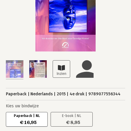
Paperback
Nederlands
2015
4e druk
9789077556344
Kies uw bindwijze
Paperback | NL
E-book | NL
€ 16,95
€ 8,95