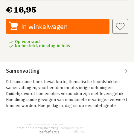
€ 16,95
In winkelwagen
Op voorraad
Nu besteld, dinsdag in huis
Samenvatting
Dit handzame boek bevat korte, thematische hoofdstukken,
samenvattingen, voorbeelden en plezierige oefeningen.
Duidelijk wordt hoe emoties verbonden zijn met levensgeluk.
Hoe diepgaande gevolgen van emotionele ervaringen verwerkt
kunnen worden. Hoe je dag in, dag uit op een intelligente
manier met je emoties kunt omgaan.
Hoe je komt tot emotioneel welbevinden. En vooral ook hoe je
dagelijks emotiemanagement
beter contact kunt krijgen met wat je voelt, zodat de emoties
emotionele bewustwording
copingstrategieën
zelfreflectie
mindfulness
niet meer met je op de loop gaan, maar een plaats krijgen in