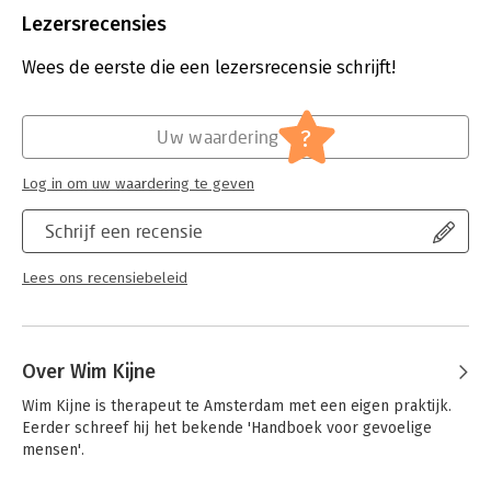
Uitgever:
De Vrije Uitgevers
Lezersrecensies
Druk:
4
Verschijningsdatum:
7-7-2009
Wees de eerste die een lezersrecensie schrijft!
Hoofdrubriek:
Psychologie
?
Uw waardering
Log in om uw waardering te geven
Schrijf een recensie
Lees ons recensiebeleid
Over Wim Kijne
Wim Kijne is therapeut te Amsterdam met een eigen praktijk. 
Eerder schreef hij het bekende 'Handboek voor gevoelige 
mensen'.