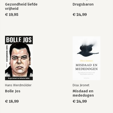
Bekijk alle boeken
Gezondheid liefde
Drugsbaron
vrijheid
€ 19,95
€ 24,99
Hans Werdmölder
Disa Jironet
Bolle Jos
Misdaad en
mededogen
€ 18,99
€ 24,99