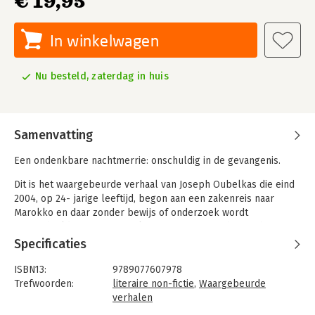
€ 19,95
In winkelwagen
Nu besteld, zaterdag in huis
Samenvatting
Een ondenkbare nachtmerrie: onschuldig in de gevangenis.
Dit is het waargebeurde verhaal van Joseph Oubelkas die eind
2004, op 24- jarige leeftijd, begon aan een zakenreis naar
Marokko en daar zonder bewijs of onderzoek wordt
veroordeeld tot tien jaar celstraf voor iets wat hij niet heeft
gedaan.
Specificaties
Ondanks de fouten in het vonnis en de conclusie van het
ISBN13:
9789077607978
Nederlandse ministerie van Buitenlandse Zaken dat er geen
Trefwoorden:
literaire non-fictie
,
Waargebeurde
enkel bewijs richting Joseph wijst, beginnen voor hem de jaren
verhalen
van onterechte gevangenschap. Tijdens het harde en
Taal:
Nederlands