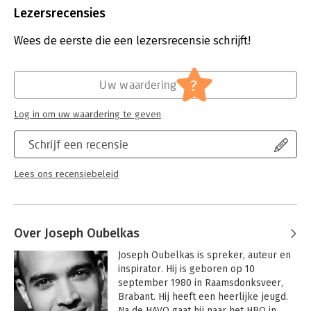
onrechtvaardige leven in de verschillende gevangenissen
Bindwijze:
paperback
Lezersrecensies
bouwt Joseph toch een aantal bijzondere vriendschappen op
Aantal pagina's:
371
en wordt hij onvoorwaardelijk gesteund door duizenden
Uitgever:
Galilee
Wees de eerste die een lezersrecensie schrijft!
brieven en kaarten van vrienden, kennissen en onbekenden,
Druk:
20
maar het belangrijkste: de 400 brieven van zijn moeder.
Verschijningsdatum:
11-5-2018
?
Uw waardering
'Mijn kind, je laat een spoor achter van moed, levensvreugde,
Hoofdrubriek:
Literatuur en romans
onschuld en goedheid'
Log in om uw waardering te geven
Schrijf een recensie
Lees ons recensiebeleid
Over Joseph Oubelkas
Joseph Oubelkas is spreker, auteur en 
inspirator. Hij is geboren op 10 
september 1980 in Raamsdonksveer, 
Brabant. Hij heeft een heerlijke jeugd. 
Na de HAVO gaat hij naar het HBO in 