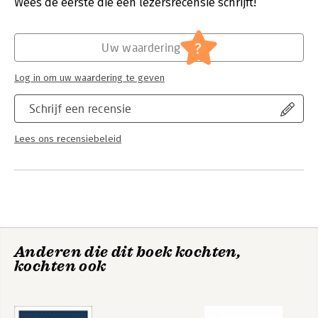
Verschijningsdatum:
24-1-2020
Wees de eerste die een lezersrecensie schrijft!
Hoofdrubriek:
Mens en maatschappij
Serie:
In naam van de Nieuwe Wereldorde
?
Uw waardering
Log in om uw waardering te geven
Schrijf een recensie
Lees ons recensiebeleid
Anderen die dit boek kochten,
kochten ook