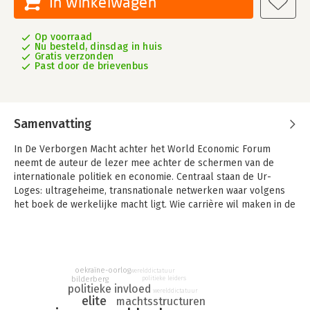
In winkelwagen
Op voorraad
Nu besteld, dinsdag in huis
Gratis verzonden
Past door de brievenbus
Samenvatting
In De Verborgen Macht achter het World Economic Forum
neemt de auteur de lezer mee achter de schermen van de
internationale politiek en economie. Centraal staan de Ur-
Loges: ultrageheime, transnationale netwerken waar volgens
het boek de werkelijke macht ligt. Wie carrière wil maken in de
wereldpolitiek of internationale topfuncties, zou lid moeten
zijn van één of meerdere van deze loges.
Presidenten, ministers, bankiers en CEO’s zouden er deel van
uitmaken, waaronder wereldleiders als Vladimir Poetin, Joe
oekraïne-oorlog
werelddictatuur
bilderberg
politieke leiders
Biden, Emmanuel Macron en Xi Jinping, maar ook Nederlandse
politieke invloed
werelddictatuur
politici als Mark Rutte en Jeroen Dijsselbloem. Organisaties als
elite
machtsstructuren