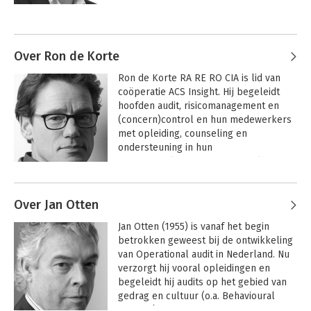
en auditing. 

Andere boeken door Peter W. Bos
 Zijn primaire aandachtsgebied is 
sturing en beheersing van organisaties, 
Over Ron de Korte
ook wel bekend als governance, risk 
Ron de Korte RA RE RO CIA is lid van 
management en control. Hij heeft zich 
coöperatie ACS Insight. Hij begeleidt 
daarbij gespecialiseerd in kwaliteit, 
hoofden audit, risicomanagement en 
gedrag en duurzaamheid, en in de 
(concern)control en hun medewerkers 
toepassing van auditmethodologie en 
met opleiding, counseling en 
management control-modellen. 

ondersteuning in hun 
professionalisering. Bijvoorbeeld met 
 Naast praktijkopdrachten doet Peter 
het verste- vigen van de onderzoeks-, 
graag aan kennisontwikkeling en 
Andere boeken door Ron de Korte
communicatie- en adviesvaardigheden. 

kennisoverdracht. Voorbeelden daarvan 
Over Jan Otten
Management
zijn vaktechnisch onderzoek, 
Control Auditing
Ron is vele jaren betrokken bij de 
ontwikkeling mensvriendelijke 
Jan Otten (1955) is vanaf het begin 
Post-Masteropleiding Internal Auditing 
managementsystemen, docent post-
betrokken geweest bij de ontwikkeling 
& Advisory (RO) van de EUR en 
initieel onderwijs en diverse publicaties 
van Operational audit in Nederland. Nu 
organiseert in-house en open MCA-
waaronder een NL basisboek over 
verzorgt hij vooral opleidingen en 
trainingen. Management Control 
auditing en auditmethodologie.
Bekijk alle boeken
begeleidt hij audits op het gebied van 
Auditing is 411zijn passie: vanuit een 
gedrag en cultuur (o.a. Behavioural 
Rijnlandse grondhouding management 
auditing). Hij is mede-auteur van het 