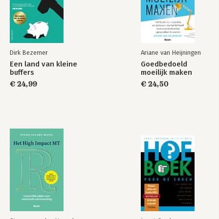
4.1 Contextanalyse
4.2 Conceptueel ontwerp
4.3 Technisch auditontwerp
Hoofdstuk 5 – Auditbeheersing
Dirk Bezemer
Ariane van Heijningen
Projectmatig werken en audits
Een land van kleine
Goedbedoeld
De beheersaspecten
buffers
moeilijk maken
Voortgangsbewaking, bijsturing en risicobeheersing
€ 24,99
€ 24,50
Routine en improvisatie; over efficiëntie en flexibiliteit
Hoofstuk 6 – Gegevensverzameling
Introductie van de gegevensverzameling
Vormen van gegevensverzameling
Uitvoeren van statistisch onderbouwde deelwaarnemingen
Vastlegging van de verzamelde brongegevens
Hoofdstuk 7 - Gegevensverwerking, analyse en
oordeelsvorming
Verwerken, classificeren en coderen van de verzamelde data
Scoren van de criteria: de ‘technische’ bevindingen
Scoren van de auditvragen: ‘technische oordeelsvorming’
Formuleren auditopinies: ‘Inhoudelijke oordeelsvorming’