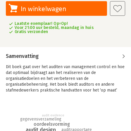
In winkelwagen
Laatste exemplaar! Op=Op!
Voor 21:00 uur besteld, maandag in huis
Gratis verzonden
Samenvatting
Dit boek gaat over het auditen van management control en hoe
dat optimaal bijdraagt aan het realiseren van de
organisatiedoelen en het verbeteren van de
organisatiebeheersing. Het boek biedt auditors en andere
stafmedewerkers praktische handvatten voor het ‘op maat’
ontwerpen van hun audits, ongeacht het object van onderzoek.
Daarnaast helpt het opdrachtgevers van audits te doorgronden
wat toetsend onderzoek inhoudt en hoe dat de afnemers van
de auditresultaten kan helpen bij het realiseren van hun
audit evidence
gegevensverzameling
doelen.
oordeelsvorming
audit design
De kern van het boek wordt gevormd door auditmethodologie
auditrapportage