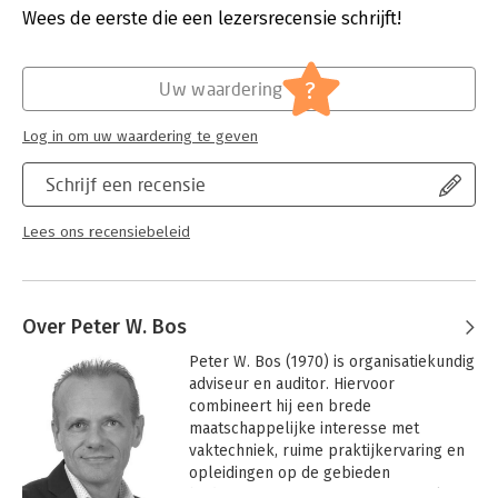
Verschijningsdatum:
31-5-2017
universiteiten en in de vorm van praktijktrainingen
Wees de eerste die een lezersrecensie schrijft!
georganiseerd door de auditberoepsorganisaties. Het boek is
Hoofdrubriek:
Coaching en trainen
daardoor niet alleen methodologisch maar vooral ook
praktisch stevig onderbouwd.
?
Uw waardering
De beschreven theorie neemt startende auditors aan de hand.
Log in om uw waardering te geven
Het heeft in de praktijk bewezen toepasbaar te zijn door alle
R-titel-auditors. Het brengt hen bovendien bijeen door uit te
Schrijf een recensie
gaan van wat alle auditors delen: het op maat ontwerpen en
uitvoeren van kwalitatief goede audits, gericht op de
toegevoegde waarde voor de gebruiker van de resultaten.
Lees ons recensiebeleid
Over Peter W. Bos
Peter W. Bos (1970) is organisatiekundig 
adviseur en auditor. Hiervoor 
combineert hij een brede 
maatschappelijke interesse met 
vaktechniek, ruime praktijkervaring en 
opleidingen op de gebieden 
bedrijfseconomie, organisatiesociologie 